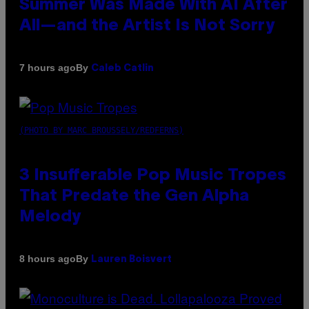
Summer Was Made With AI After
All—and the Artist Is Not Sorry
By
7 hours ago
Caleb Catlin
(PHOTO BY MARC BROUSSELY/REDFERNS)
3 Insufferable Pop Music Tropes
That Predate the Gen Alpha
Melody
By
8 hours ago
Lauren Boisvert