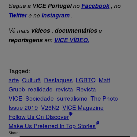
Segue a
VICE Portugal
no
Facebook
, no
Twitter
e no
Instagram
.
Vê mais
vídeos
,
documentários
e
reportagens
em
VICE VÍDEO.
Tagged:
arte
Cultură
Destaques
LGBTQ
Matt
Grubb
realidade
revista
Revista
VICE
Sociedade
surrealismo
The Photo
Issue 2019
V26N2
VICE Magazine
Follow Us On Discover
Make Us Preferred In Top Stories
Share: