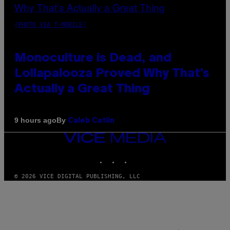
(PHOTO VIA T-MOBILE)
Monoculture is Dead, and
Lollapalooza Proved Why That’s
Actually a Great Thing
By
9 hours ago
Caleb Catlin
VICE
MEDIA
INSTAGRAM
TIKTOK
YOUTUBE
© 2026 VICE DIGITAL PUBLISHING, LLC