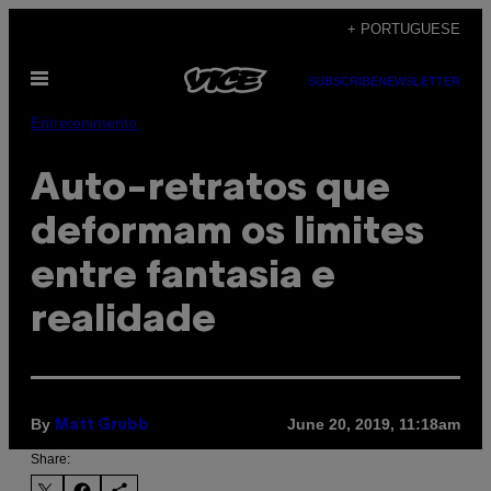
Skip
+ PORTUGUESE
to
Open
content
SUBSCRIBE
NEWSLETTER
Menu
Entretenimento
Auto-retratos que
deformam os limites
entre fantasia e
realidade
By
June 20, 2019, 11:18am
Matt Grubb
Share: