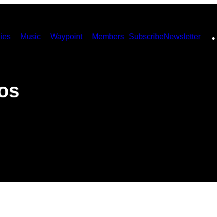
ies
Music
Waypoint
Members
Subscribe
Newsletter
os