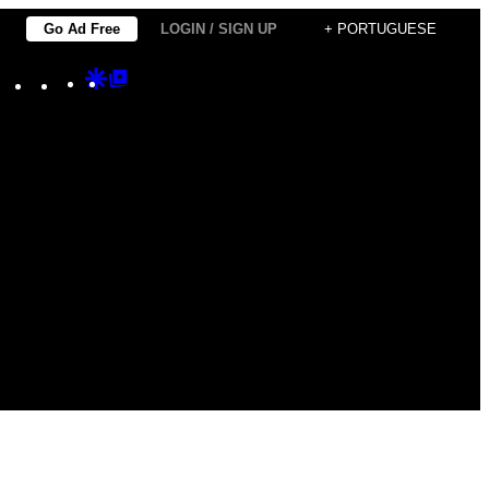
Go Ad Free
LOGIN / SIGN UP
+ PORTUGUESE
Instagram
TikTok
YouTube
Google
Google
Discover
Top
Posts