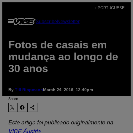
Skip
+ PORTUGUESE
to
Open
Subscribe
Newsletter
content
Menu
Fotos de casais em
mudança ao longo de
30 anos
By
Till Rippmann
March 24, 2016, 12:40pm
Share:
Este artigo foi publicado originalmente na
VICE Áustria
.