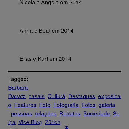
Nicola e Angela em 2014
Anna e Beat em 2014
Elias e Kurt em 2014
Tagged:
Barbara
Davatz
casais
Cultură
Destaques
exposica
o
Features
Foto
Fotografia
Fotos
galeria
pessoas
relações
Retratos
Sociedade
Su
íça
Vice Blog
Zürich