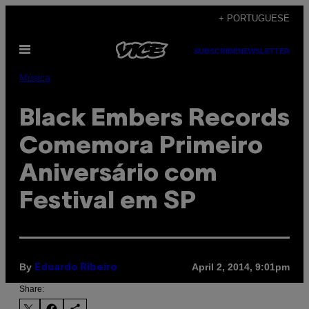
Skip
+ PORTUGUESE
to
Open
content
SUBSCRIBE
NEWSLETTER
Menu
Música
Black Embers Records
Comemora Primeiro
Aniversário com
Festival em SP
By
April 2, 2014, 9:01pm
Eduardo Ribeiro
Share: