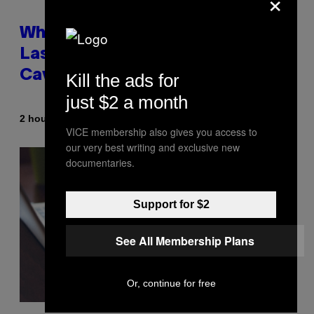
×
Why NASA Wants to Send a
Laser-Powered Drone Into
Caves Beneath the Moon
Kill the ads for
just $2 a month
By
2 hours ago
Luis Prada
VICE membership also gives you access to
our very best writing and exclusive new
documentaries.
Support for $2
See All Membership Plans
Or, continue for free