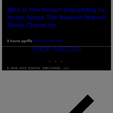
Who Is The Hood? Everything To
Know About The Newest Marvel
Rivals Character
By
9 hours ago
Denny Connolly
VICE
MEDIA
INSTAGRAM
TIKTOK
YOUTUBE
© 2026 VICE DIGITAL PUBLISHING, LLC