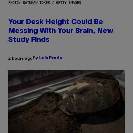
PHOTO: BATUHAN TOKER / GETTY IMAGES
Your Desk Height Could Be
Messing With Your Brain, New
Study Finds
By
2 hours ago
Luis Prada