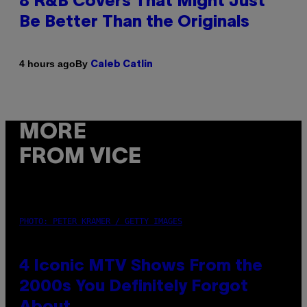
8 R&B Covers That Might Just
Be Better Than the Originals
By
4 hours ago
Caleb Catlin
MORE
FROM VICE
PHOTO: PETER KRAMER / GETTY IMAGES
4 Iconic MTV Shows From the
2000s You Definitely Forgot