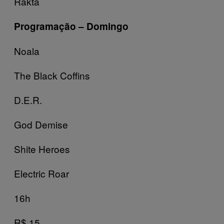
Rakta
Programação – Domingo
Noala
The Black Coffins
D.E.R.
God Demise
Shite Heroes
Electric Roar
16h
R$ 15