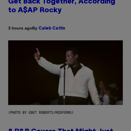
Get Back Together, According
to A$AP Rocky
By
3 hours ago
Caleb Catlin
(PHOTO BY EBET ROBERTS/REDFERNS)