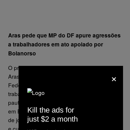
Aras pede que MP do DF apure agressões
a trabalhadores em ato apoiado por
Bolanorso
O procurador-geral da República, Augusto
×
Aras, pediu ao Ministério Público do Distrito
Federal que apure agressões a
trabalhadores de imprensa durante o ato com
pautas antidemocráticas e inconstitucionais
Kill the ads for
em Brasília, neste domingo (3). O hostilizador
just $2 a month
de jornalista Jira Nabolroso participou do ato
e cumprimentou apoiadores que defendiam,