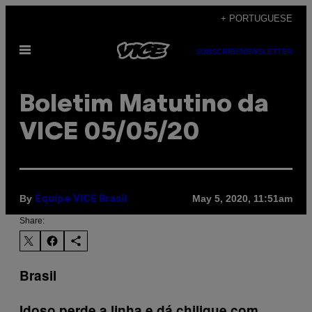
Skip
+ PORTUGUESE
to
Open
content
SUBSCRIBE
NEWSLETTER
Menu
Boletim Matutino da
VICE 05/05/20
By
May 5, 2020, 11:51am
Equipe VICE Brasil
Share:
Brasil
Idoso perde a linha e dá chilique com