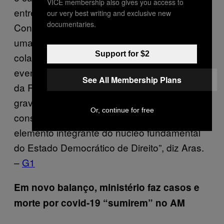
VICE membership also gives you access to
entre outros temas, o fechamento do
our very best writing and exclusive new
documentaries.
Congresso e do Supremo Tribunal Federal e
uma intervenção militar – além, claro, do
Support for $2
colapso do sistema de saúde brasileiro. “Tais
eventos, no entender deste procurador-geral
See All Membership Plans
da República, são dotados de elevada
gravidade, considerada a dimensão
Or, continue for free
constitucional da liberdade de imprensa,
elemento integrante do núcleo fundamental
do Estado Democrático de Direito”, diz Aras.
–
G1
Em novo balanço, ministério faz casos e
morte por covid-19 “sumirem” no AM