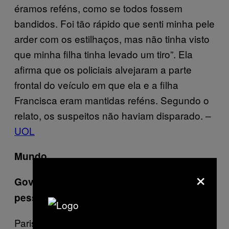
éramos reféns, como se todos fossem
bandidos. Foi tão rápido que senti minha pele
arder com os estilhaços, mas não tinha visto
que minha filha tinha levado um tiro”. Ela
afirma que os policiais alvejaram a parte
frontal do veículo em que ela e a filha
Francisca eram mantidas reféns. Segundo o
relato, os suspeitos não haviam disparado. –
UOL
Mundo
×
Governo da França prende mais de 1.700
pessoas após protestos no sábado
Paris despertou na manhã deste domingo (9)