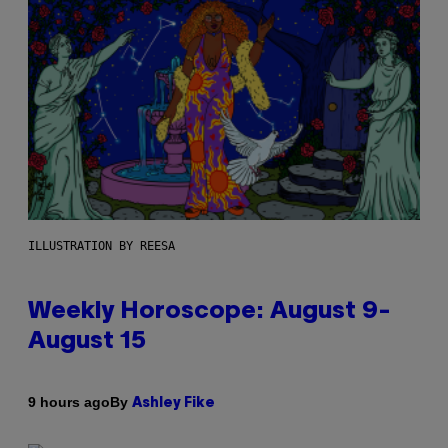
ILLUSTRATION BY REESA
Weekly Horoscope: August 9-
August 15
By
9 hours ago
Ashley Fike