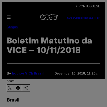
Skip
+ PORTUGUESE
to
Open
content
SUBSCRIBE
NEWSLETTER
Menu
Drogas
Boletim Matutino da
VICE – 10/11/2018
By
December 10, 2018, 11:20am
Equipe VICE Brasil
Share:
Brasil