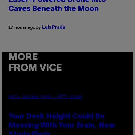
Caves Beneath the Moon
By
17 hours ago
Luis Prada
MORE
FROM VICE
PHOTO: BATUHAN TOKER / GETTY IMAGES
Your Desk Height Could Be
Messing With Your Brain, New
Study Finds