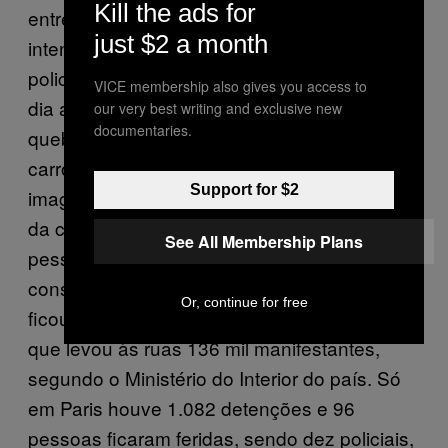
Kill the ads for
entre os rastros deixados pelo sábado
just $2 a month
intenso de confrontos entre manifestantes e
policiais que tomaram a capital francesa no
VICE membership also gives you access to
dia anterior. Muros pichados, vitrines de lojas
our very best writing and exclusive new
documentaries.
quebradas, pontos de ônibus danificados e
carros e motos tombados eram algumas das
Support for $2
imagens que se espalhavam pelas calçadas
da cidade. Na véspera, um total de 1.723
See All Membership Plans
pessoas foram detidas no quarto sábado
consecutivo de protestos do movimento que
Or, continue for free
ficou conhecido como “coletes amarelos”,
que levou às ruas 136 mil manifestantes,
segundo o Ministério do Interior do país. Só
em Paris houve 1.082 detenções e 96
pessoas ficaram feridas, sendo dez policiais,