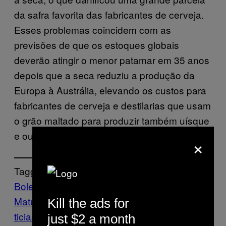
da safra favorita das fabricantes de cerveja.
Esses problemas coincidem com as
previsões de que os estoques globais
deverão atingir o menor patamar em 35 anos
depois que a seca reduziu a produção da
Europa à Austrália, elevando os custos para
fabricantes de cerveja e destilarias que usam
o grão maltado para produzir também uísque
e outras bebidas. –
UOL
×
Tagged:
Boletim
Matutino
California
Cannabis
Caravana
No
Kill the ads for
ticias
Onyx Loreonzoni
just $2 a month