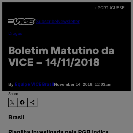
Skip
+ PORTUGUESE
to
Open
Subscribe
Newsletter
content
Menu
Drogas
Boletim Matutino da
VICE – 14/11/2018
By
November 14, 2018, 11:03am
Equipe VICE Brasil
Share:
Brasil
Planilha investigada pela PGR indica