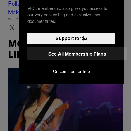
Follow Us On Discover
VICE membership also gives you access to
Make Us Preferred In Top Stories
our very best writing and exclusive new
Share:
documentaries.
Support for $2
MORE
See All Membership Plans
LIKE THIS
Or, continue for free