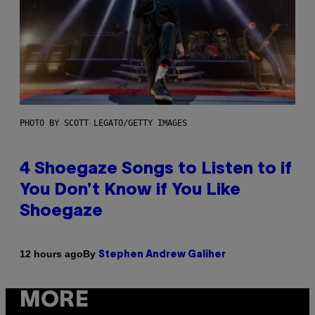
PHOTO BY SCOTT LEGATO/GETTY IMAGES
4 Shoegaze Songs to Listen to if
You Don’t Know if You Like
Shoegaze
By
12 hours ago
Stephen Andrew Galiher
MORE