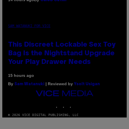
Caleb Catlin
SAM WATANUKI FOR VICE
This Discreet Lockable Sex Toy
Bag Is the Nightstand Upgrade
Your Play Drawer Needs
15 hours ago
By
| Reviewed by
Sam Watanuki
Ysolt Usigan
VICE
MEDIA
INSTAGRAM
TIKTOK
YOUTUBE
© 2026 VICE DIGITAL PUBLISHING, LLC