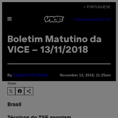
Skip
+ PORTUGUESE
to
Open
content
SUBSCRIBE
NEWSLETTER
Menu
Boletim Matutino da
VICE – 13/11/2018
By
November 13, 2018, 11:25am
Equipe VICE Brasil
Share:
Brasil
Técnicos do TSE apontam