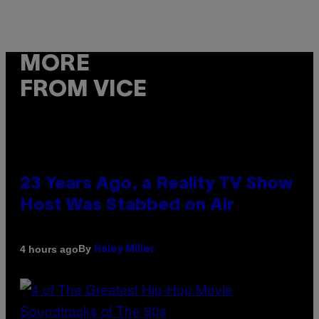
MORE
FROM VICE
23 Years Ago, a Reality TV Show
Host Was Stabbed on Air
By
4 hours ago
Haley Miller