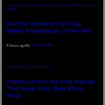
(PHOTO BY POOL ARNAL/GARCIA/PICOT/GAMMA-RAPHO VIA GETTY
IMAGES)
4 of the Greatest Hip-Hop
Movie Soundtracks of the 90s
By
5 hours ago
Caleb Catlin
PHOTO: IJDEMA / GETTY IMAGES
Humans Aren’t the Only Animals
That Keep Pets, New Study
Finds