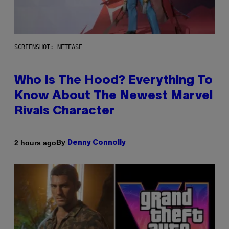
SCREENSHOT: NETEASE
Who Is The Hood? Everything To
Know About The Newest Marvel
Rivals Character
By
2 hours ago
Denny Connolly