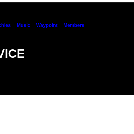
hies
Music
Waypoint
Members
 VICE