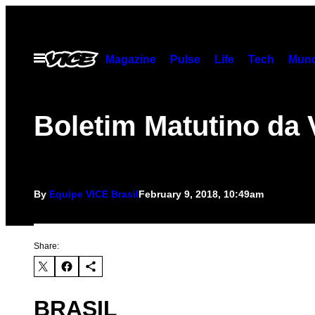
Skip
to
content
Open
Magazine
Pulse
Life
Tech
Munc
Menu
Boletim Matutino da
By
Equipe VICE Brasil
February 9, 2018, 10:49am
Share:
BRASIL