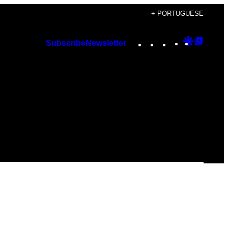
+ PORTUGUESE
Instagram
TikTok
YouTube
Google
Googl
Subscribe
Newsletter
Discover
Top
Posts