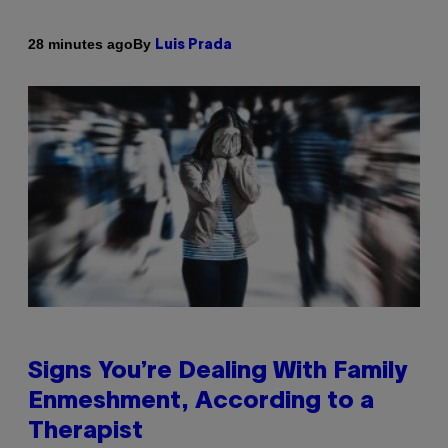
By
28 minutes ago
Luis Prada
Signs You’re Dealing With Family
Enmeshment, According to a
Therapist