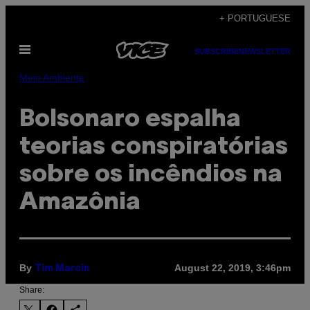
Skip
+ PORTUGUESE
to
Open
content
SUBSCRIBE
NEWSLETTER
Menu
Meio Ambiente
Bolsonaro espalha
teorias conspiratórias
sobre os incêndios na
Amazônia
By
August 22, 2019, 3:46pm
Tim Marcin
Share: