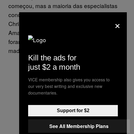
começou, mas a maioria das especialistas
concorda que a culpa é dos humanos.
×
Christian Poirier, diretor de programas da
Amazon Watch, afirma que as queimadas
foram iniciadas por criadores de gado e
madeireiros limpando terras.
Kill the ads for
just $2 a month
VICE membership also gives you access to
our very best writing and exclusive new
documentaries.
Support for $2
See All Membership Plans