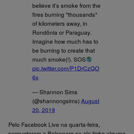
believe it’s smoke from the
fires burning *thousands*
of kilometers away, in
Rondônia or Paraguay.
Imagine how much has to
be burning to create that
much smoke(!). SOS
pic.twitter.com/P1DrCzQO
6x
— Shannon Sims
(@shannongsims)
August
20, 2019
Pelo Facebook Live na quarta-feira,
perguntaram a Bolsonaro se ele tinha alguma