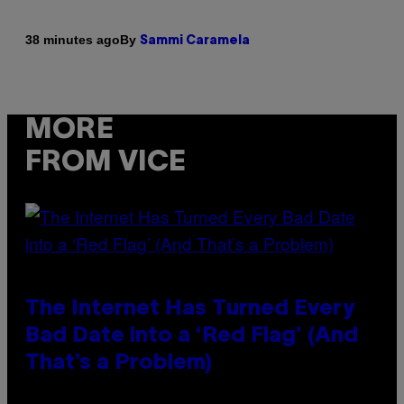
By
38 minutes ago
Sammi Caramela
MORE
FROM VICE
The Internet Has Turned Every
Bad Date into a ‘Red Flag’ (And
That’s a Problem)