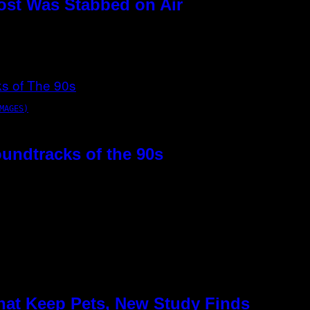
ost Was Stabbed on Air
MAGES)
oundtracks of the 90s
hat Keep Pets, New Study Finds