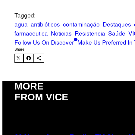
Tagged:
agua
antibióticos
contaminação
Destaques
farmaceutica
Noticias
Resistencia
Saúde
VI
Follow Us On Discover
Make Us Preferred In 
Share:
MORE
FROM VICE