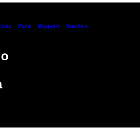
hies
Music
Waypoint
Members
do
a