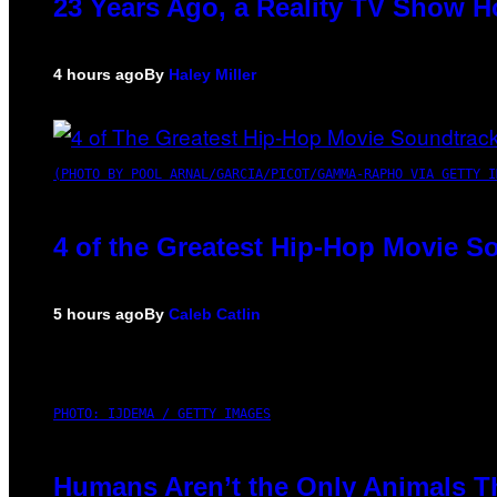
23 Years Ago, a Reality TV Show H
4 hours ago
By
Haley Miller
(PHOTO BY POOL ARNAL/GARCIA/PICOT/GAMMA-RAPHO VIA GETTY I
4 of the Greatest Hip-Hop Movie S
5 hours ago
By
Caleb Catlin
PHOTO: IJDEMA / GETTY IMAGES
Humans Aren’t the Only Animals T