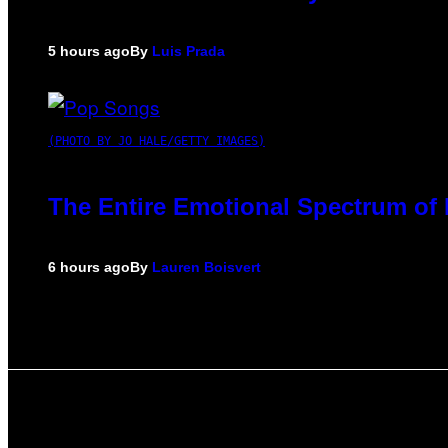
5 hours ago
By
Luis Prada
(PHOTO BY JO HALE/GETTY IMAGES)
The Entire Emotional Spectrum of 
6 hours ago
By
Lauren Boisvert