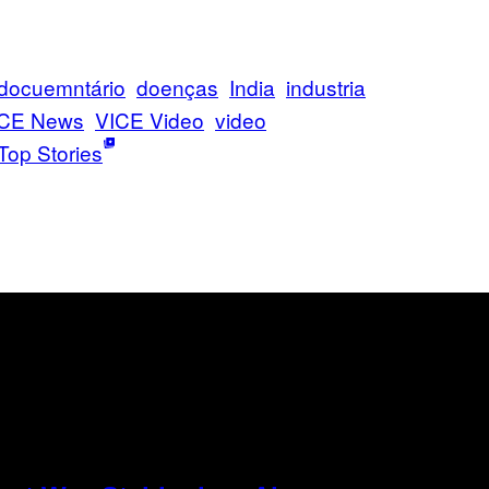
docuemntário
doenças
India
industria
CE News
VICE Video
video
Top Stories