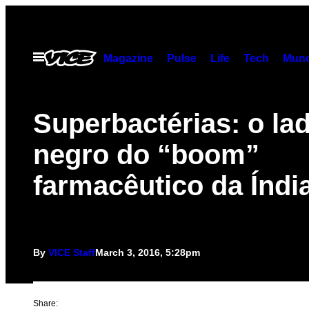
Skip
to
content
Open
Magazine
Pulse
Life
Tech
Munc
Menu
Superbactérias: o la
negro do “boom”
farmacêutico da Índi
By
VICE Staff
March 3, 2016, 5:28pm
Share: