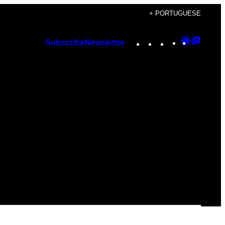
+ PORTUGUESE
Instagram
TikTok
YouTube
Google
Googl
Subscribe
Newsletter
Discover
Top
Posts