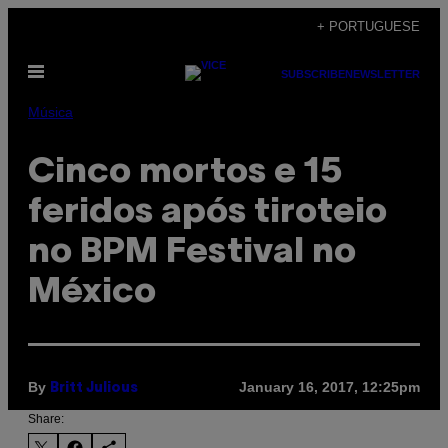
Skip
+ PORTUGUESE
to
Open
content
SUBSCRIBE
NEWSLETTER
Menu
Música
Cinco mortos e 15
feridos após tiroteio
no BPM Festival no
México
By
January 16, 2017, 12:25pm
Britt Julious
Share: