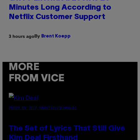
Minutes Long According to
Netflix Customer Support
By
3 hours ago
Brent Koepp
MORE
FROM VICE
PHOTO BY JEFF KRAVITZ/FILMMAGIC
The Set of Lyrics That Still Give
Kim Deal Firsthand