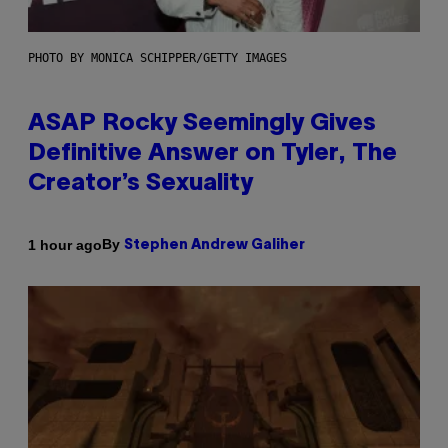
PHOTO BY MONICA SCHIPPER/GETTY IMAGES
ASAP Rocky Seemingly Gives
Definitive Answer on Tyler, The
Creator’s Sexuality
By
1 hour ago
Stephen Andrew Galiher