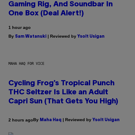
Gaming Rig, And Soundbar In
One Box (Deal Alert!)
1 hour ago
By
| Reviewed by
Sam Watanuki
Ysolt Usigan
MAHA HAQ FOR VICE
Cycling Frog’s Tropical Punch
THC Seltzer Is Like an Adult
Capri Sun (That Gets You High)
By
| Reviewed by
2 hours ago
Maha Haq
Ysolt Usigan