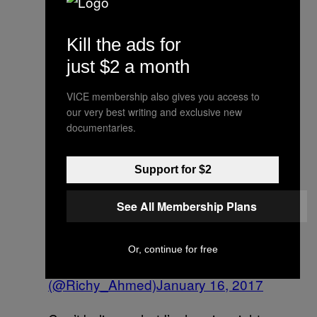
Sending love and strength to the
Kill the ads for
whole
— The Black Madonna
just $2 a month
(@blackmadonnachi)
January 16,
2017
VICE membership also gives you access to
our very best writing and exclusive new
Fuck all this violence, cartel, terror
documentaries.
shit! Condolences to those involved.
This is so sad! Let love rule
— Pan-
Support for $2
Pot (@PanPotOFFICIAL)
January
16, 2017
See All Membership Plans
Stay safe people – horrible news
—
Or, continue for free
Richy Ahmed
(@Richy_Ahmed)
January 16, 2017