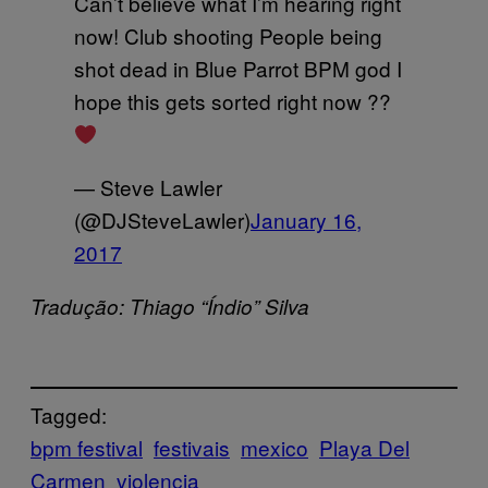
Can’t believe what I’m hearing right
now! Club shooting People being
shot dead in Blue Parrot BPM god I
hope this gets sorted right now ??
— Steve Lawler
(@DJSteveLawler)
January 16,
2017
Tradução: Thiago “Índio” Silva
Tagged:
bpm festival
festivais
mexico
Playa Del
Carmen
violencia