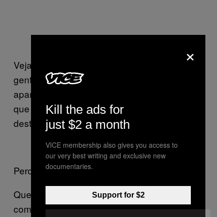
×
Veja o exemplo que o
Soul One
deixou pra
gente. O
tem alguns sons originais que
lead
aparecem bastante (frequências graves), e
que ,nesse caso, ele quis segurar, além de
Kill the ads for
destacar as frequências médias e altas.
just $2 a month
VICE membership also gives you access to
our very best writing and exclusive new
documentaries.
Perceba a diferença:
Quer baixar o projeto do Ableton Live
Support for $2
completo? Cola lá no Skol Factory!