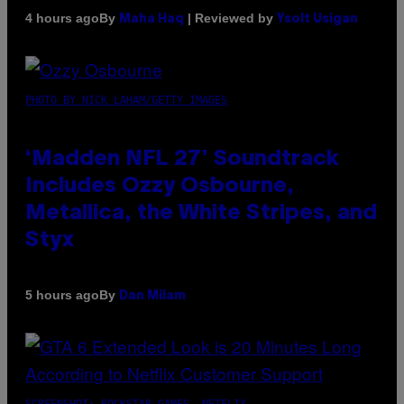
By
| Reviewed by
4 hours ago
Maha Haq
Ysolt Usigan
PHOTO BY NICK LAHAM/GETTY IMAGES
‘Madden NFL 27’ Soundtrack
Includes Ozzy Osbourne,
Metallica, the White Stripes, and
Styx
By
5 hours ago
Dan Milam
SCREENSHOT: ROCKSTAR GAMES, NETFLIX