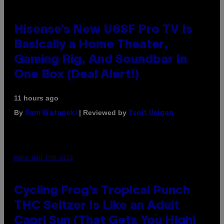
Hisense’s New U6SF Pro TV Is
Basically a Home Theater,
Gaming Rig, And Soundbar In
One Box (Deal Alert!)
11 hours ago
By
| Reviewed by
Sam Watanuki
Ysolt Usigan
MAHA HAQ FOR VICE
Cycling Frog’s Tropical Punch
THC Seltzer Is Like an Adult
Capri Sun (That Gets You High)