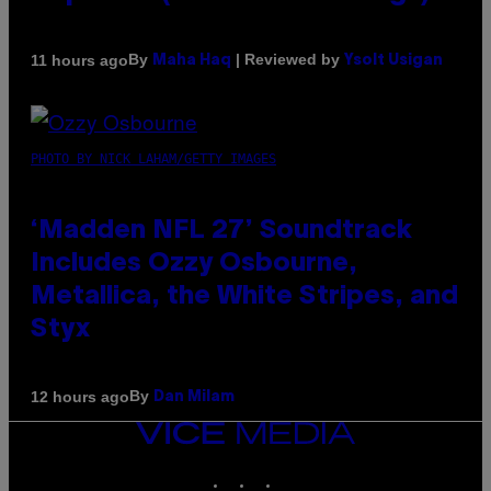
By
| Reviewed by
11 hours ago
Maha Haq
Ysolt Usigan
PHOTO BY NICK LAHAM/GETTY IMAGES
‘Madden NFL 27’ Soundtrack
Includes Ozzy Osbourne,
Metallica, the White Stripes, and
Styx
By
12 hours ago
Dan Milam
VICE
MEDIA
INSTAGRAM
TIKTOK
YOUTUBE