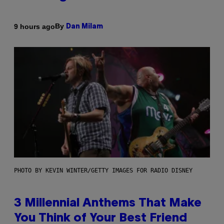
By
9 hours ago
Dan Milam
PHOTO BY KEVIN WINTER/GETTY IMAGES FOR RADIO DISNEY
3 Millennial Anthems That Make
You Think of Your Best Friend