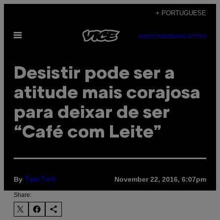
Skip
+ PORTUGUESE
to
Open
content
SUBSCRIBE
NEWSLETTER
Menu
Desistir pode ser a
atitude mais corajosa
para deixar de ser
“Café com Leite”
By
November 22, 2016, 6:07pm
Taís Toti
Share: