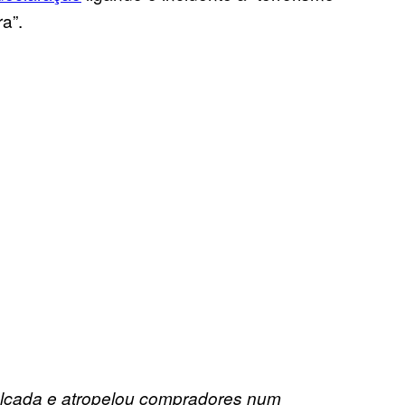
ra”.
lçada e atropelou compradores num