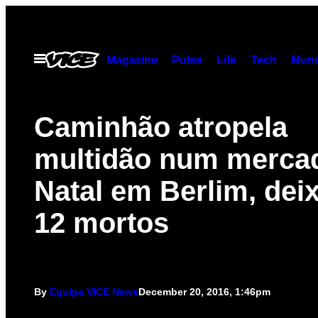
Skip
to
content
Open
Magazine
Pulse
Life
Tech
Munc
Menu
Caminhão atropela
multidão num merca
Natal em Berlim, dei
12 mortos
By
Equipe VICE News
December 20, 2016, 1:46pm