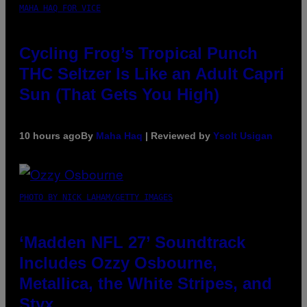
MAHA HAQ FOR VICE
Cycling Frog’s Tropical Punch
THC Seltzer Is Like an Adult Capri
Sun (That Gets You High)
10 hours ago
By
Maha Haq
| Reviewed by
Ysolt Usigan
PHOTO BY NICK LAHAM/GETTY IMAGES
‘Madden NFL 27’ Soundtrack
Includes Ozzy Osbourne,
Metallica, the White Stripes, and
Styx