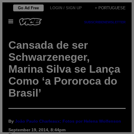
Skip
Go Ad Free
LOGIN / SIGN UP
+ PORTUGUESE
to
Open
content
SUBSCRIBE
NEWSLETTER
Menu
Cansada de ser
Schwarzeneger,
Marina Silva se Lança
Como ‘a Pororoca do
Brasil’
By
João Paulo Charleaux; Fotos por Helena Wolfenson
September 19, 2014, 8:44pm