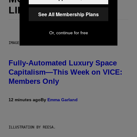
LIKE THIS
See All Membership Plans
Or, continue for free
IMAGE: NICK DOVE
Fully-Automated Luxury Space
Capitalism—This Week on VICE:
Members Only
12 minutes ago
By
Emma Garland
ILLUSTRATION BY REESA.