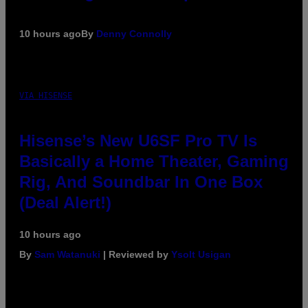
10 hours ago
By
Denny Connolly
VIA HISENSE
Hisense’s New U6SF Pro TV Is
Basically a Home Theater, Gaming
Rig, And Soundbar In One Box
(Deal Alert!)
10 hours ago
By
Sam Watanuki
| Reviewed by
Ysolt Usigan