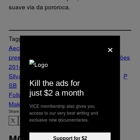
suave via da pororoca.
Tagged:
×
Aecio Neves
brasil
campanha
presidencial
dilma rousseff
eleição
eleições
2014
Marina
Silva
Noticias
Opinião
Politică
pororoca
P
Kill the ads for
SB
PSDB
pt
Vice Blog
just $2 a month
Follow Us On Discover
Make Us Preferred In Top Stories
VICE membership also gives you
Share:
access to our very best writing and
exclusive new documentaries.
MORE
Support for $2