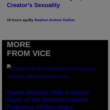
Creator’s Sexuality
10 hours ago
By
Stephen Andrew Galiher
MORE
FROM VICE
SCREENSHOT: MACHINEGAMES/ID SOFTWARE
Quake Returns With Surprise
Dawn of the Machine Update
Featuring 19 New Maps