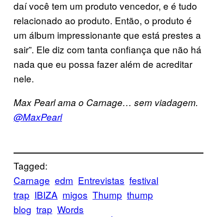
daí você tem um produto vencedor, e é tudo
relacionado ao produto. Então, o produto é
um álbum impressionante que está prestes a
sair”. Ele diz com tanta confiança que não há
nada que eu possa fazer além de acreditar
nele.
Max Pearl ama o Carnage… sem viadagem.
@MaxPearl
Tagged:
Carnage
edm
Entrevistas
festival
trap
IBIZA
migos
Thump
thump
blog
trap
Words