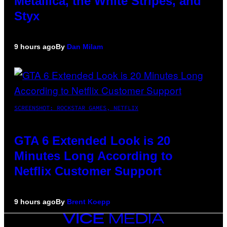
Metallica, the White Stripes, and
Styx
9 hours ago
By
Dan Milam
SCREENSHOT: ROCKSTAR GAMES, NETFLIX
GTA 6 Extended Look is 20
Minutes Long According to
Netflix Customer Support
9 hours ago
By
Brent Koepp
VICE
MEDIA