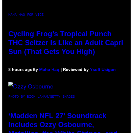
MAHA HAQ FOR VICE
Cycling Frog’s Tropical Punch
THC Seltzer Is Like an Adult Capri
Sun (That Gets You High)
8 hours ago
By
Maha Haq
| Reviewed by
Ysolt Usigan
PHOTO BY NICK LAHAM/GETTY IMAGES
‘Madden NFL 27’ Soundtrack
Includes Ozzy Osbourne,