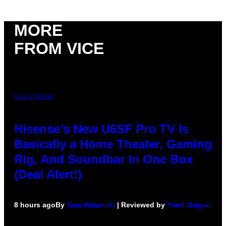
MORE
FROM VICE
VIA HISENSE
Hisense’s New U6SF Pro TV Is
Basically a Home Theater, Gaming
Rig, And Soundbar In One Box
(Deal Alert!)
8 hours ago
By
Sam Watanuki
| Reviewed by
Ysolt Usigan