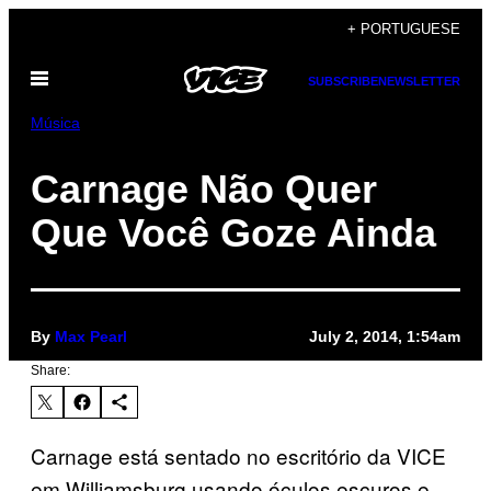
Skip
+ PORTUGUESE
to
Open
content
SUBSCRIBE
NEWSLETTER
Menu
Música
Carnage Não Quer
Que Você Goze Ainda
By
Max Pearl
July 2, 2014, 1:54am
Share:
Carnage está sentado no escritório da VICE
em Williamsburg usando óculos escuros e