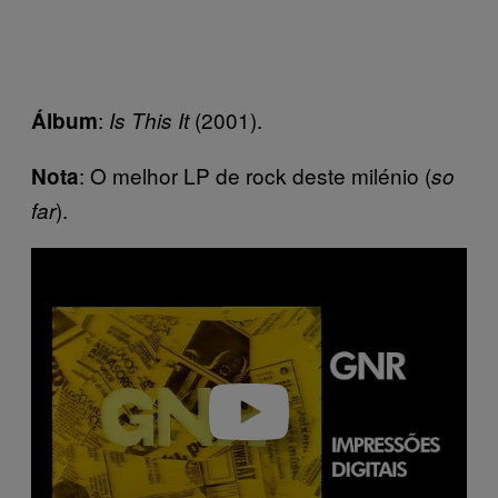
:
(2001).
Álbum
Is This It
: O melhor LP de rock deste milénio (
Nota
so
).
far
P
l
a
y
v
i
d
e
o