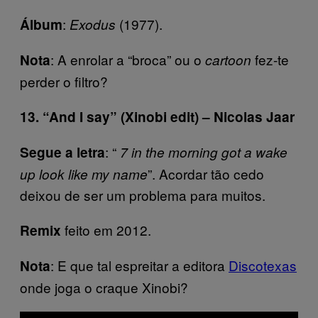
:
(1977).
Álbum
Exodus
: A enrolar a “broca” ou o
fez-te
Nota
cartoon
perder o filtro?
13. “And I say” (Xinobi edit) – Nicolas Jaar
: “
Segue a letra
7 in the morning got a wake
”. Acordar tão cedo
up look like my name
deixou de ser um problema para muitos.
feito em 2012.
Remix
: E que tal espreitar a editora
Discotexas
Nota
onde joga o craque Xinobi?
P