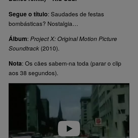
: Saudades de festas
Segue o título
bombásticas? Nostalgia…
:
Álbum
Project X: Original Motion Picture
(2010).
Soundtrack
: Os cães sabem-na toda (parar o clip
Nota
aos 38 segundos).
P
l
a
y
v
i
d
e
o