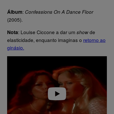
:
Álbum
Confessions On A Dance Floor
(2005).
: Louise Ciccone a dar um
de
Nota
show
elasticidade, enquanto imaginas o
retorno ao
ginásio.
P
l
a
y
v
i
d
e
o