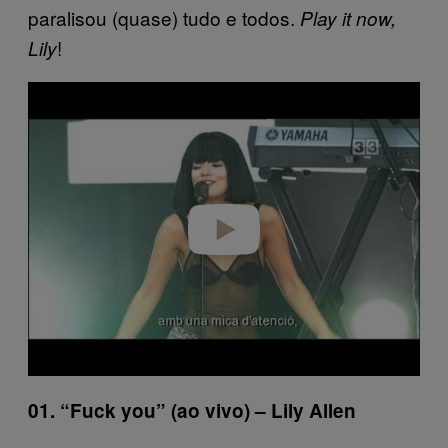
paralisou (quase) tudo e todos.
Play it now,
!
Lily
P
l
a
y
v
i
d
e
o
01. “Fuck you” (ao vivo) – Lily Allen