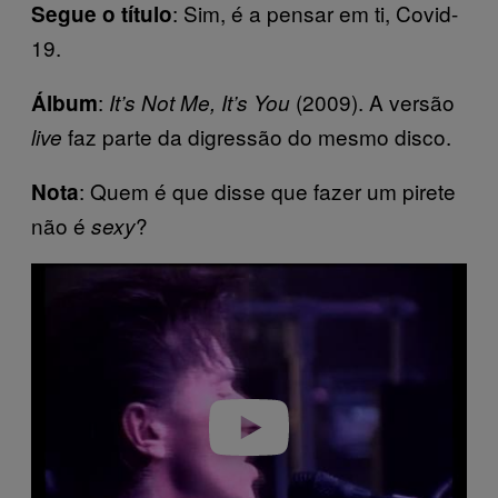
: Sim, é a pensar em ti, Covid-
Segue o título
19.
:
(2009). A versão
Álbum
It’s Not Me, It’s You
faz parte da digressão do mesmo disco.
live
: Quem é que disse que fazer um pirete
Nota
não é
?
sexy
P
l
a
y
v
i
d
e
o