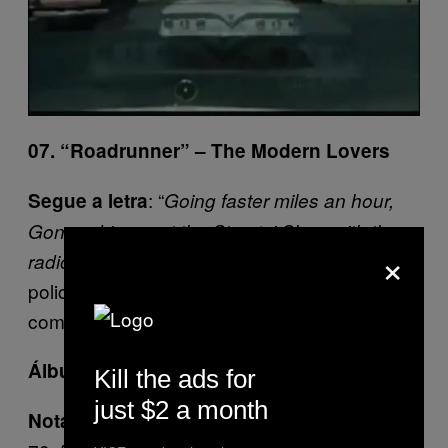
07. “Roadrunner” – The Modern Lovers
: “
Segue a letra
Going faster miles an hour,
Gonna drive past the Stop ‘n’ Shop with the
×
”. Conduzir sem restrições, controlos
radio on
policiais e com a telefonia bem alto. Em Maio,
começa a ser mais possível.
:
(1976).
Álbum
The Modern Lovers
Kill the ads for
just $2 a month
: Quando te pedirem bandas dos anos
Nota