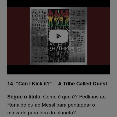
l
a
y
v
i
d
e
o
14. “Can I Kick it?” – A Tribe Called Quest
: Como é que é? Pedimos ao
Segue o título
Ronaldo ou ao Messi para pontapear o
malvado para fora do planeta?