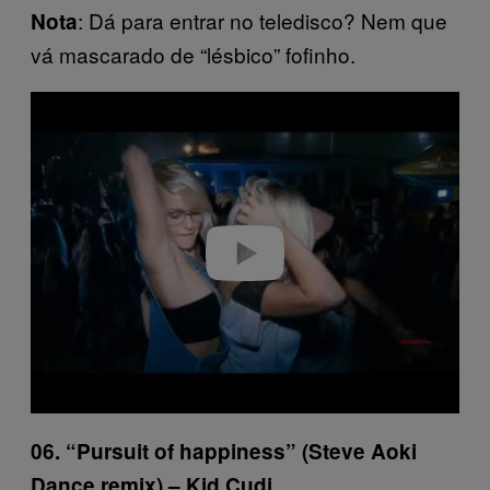
: Dá para entrar no teledisco? Nem que
Nota
vá mascarado de “lésbico” fofinho.
P
l
a
y
v
i
d
e
o
06. “Pursuit of happiness” (Steve Aoki
Dance remix) – Kid Cudi