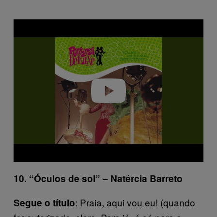
P
l
a
y
v
i
d
e
o
10. “Óculos de sol” – Natércia Barreto
: Praia, aqui vou eu! (quando
Segue o título