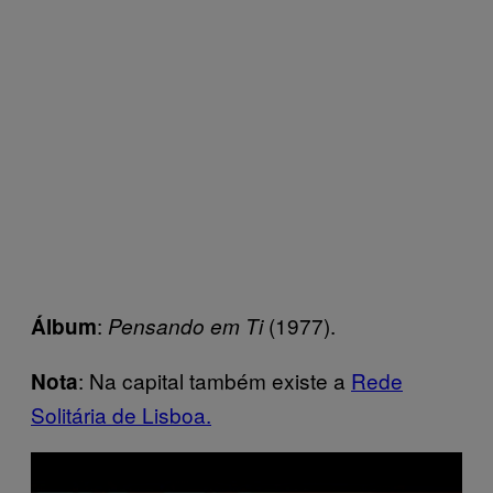
:
(1977).
Álbum
Pensando em Ti
: Na capital também existe a
Rede
Nota
Solitária de Lisboa.
P
l
a