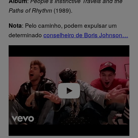
:
Álbum
People’s Instinctive Travels and the
(1989).
Paths of Rhythm
: Pelo caminho, podem expulsar um
Nota
determinado
conselheiro de Boris Johnson…
P
l
a
y
v
i
d
e
o