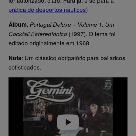
for autorizado, claro. Para já, é só para a
prática de desportos náuticos
)
:
Álbum
Portugal Deluxe – Volume 1: Um
(1997). O tema foi
Cocktail Estereofónico
editado originalmente em 1968.
: Um clássico obrigatório para bailaricos
Nota
sofisticados.
P
l
a
y
v
i
d
e
o