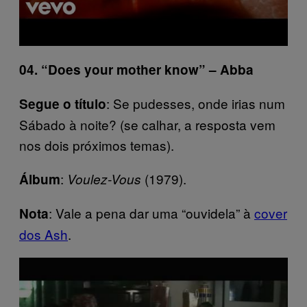
04. “Does your mother know” – Abba
: Se pudesses, onde irias num
Segue o título
Sábado à noite? (se calhar, a resposta vem
nos dois próximos temas).
:
(1979).
Álbum
Voulez-Vous
: Vale a pena dar uma “ouvidela” à
cover
Nota
dos Ash
.
P
l
a
y
v