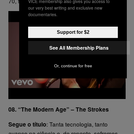
70, favor incluir os “amores modernaços”.
VICE membership also gives you access to
our very best writing and exclusive new
P
documentaries.
l
a
y
v
Support for $2
i
d
e
See All Membership Plans
o
Or, continue for free
08. “The Modern Age” – The Strokes
: Tanta tecnologia, tanto
Segue o título
avanço na ciência e, de repente, sofremos