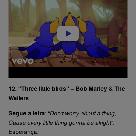
y
v
i
d
e
o
12. “Three little birds” – Bob Marley & The
Wailers
: “
Segue a letra
Don’t worry about a thing,
”.
Cause every little thing gonna be alright
Esperança.