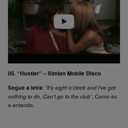
i
d
e
o
05. “Hustler” – Simian Mobile Disco
: “
Segue a letra
It’s eight o’clock and I’ve got
”. Como eu
nothing to do, Can’t go to the club
a entendo.