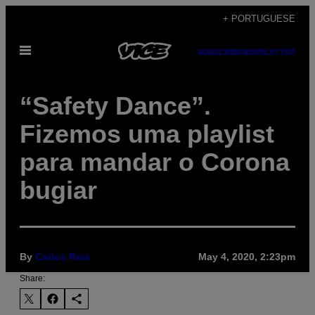
Skip
+ PORTUGUESE
to
Open
content
SUBSCRIBE
NEWSLETTER
Menu
“Safety Dance”.
Fizemos uma playlist
para mandar o Corona
bugiar
By
Carlos Reis
May 4, 2020, 2:23pm
Share: