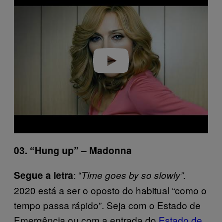
a
y
v
i
d
e
o
03. “Hung up” – Madonna
: “
Segue a letra
Time goes by so slowly”.
2020 está a ser o oposto do habitual “como o
tempo passa rápido”. Seja com o Estado de
Emergência ou com a entrada do
Estado de