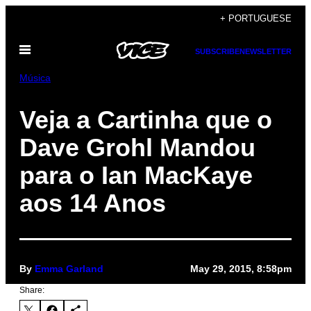
Skip
+ PORTUGUESE
to
Open
content
SUBSCRIBE
NEWSLETTER
Menu
Música
Veja a Cartinha que o
Dave Grohl Mandou
para o Ian MacKaye
aos 14 Anos
By
Emma Garland
May 29, 2015, 8:58pm
Share: