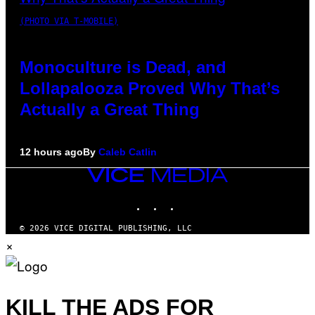
(PHOTO VIA T-MOBILE)
Monoculture is Dead, and
Lollapalooza Proved Why That’s
Actually a Great Thing
12 hours ago
By
Caleb Catlin
VICE
MEDIA
INSTAGRAM
TIKTOK
YOUTUBE
© 2026 VICE DIGITAL PUBLISHING, LLC
×
KILL THE ADS FOR