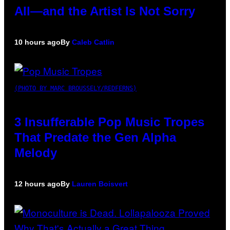
All—and the Artist Is Not Sorry
10 hours ago
By
Caleb Catlin
(PHOTO BY MARC BROUSSELY/REDFERNS)
3 Insufferable Pop Music Tropes
That Predate the Gen Alpha
Melody
12 hours ago
By
Lauren Boisvert