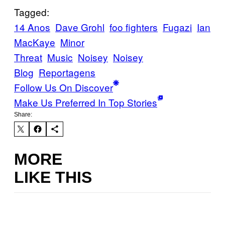
Tagged:
14 Anos
Dave Grohl
foo fighters
Fugazi
Ian
MacKaye
Minor
Threat
Music
Noisey
Noisey
Blog
Reportagens
Follow Us On Discover
Make Us Preferred In Top Stories
Share:
MORE
LIKE THIS