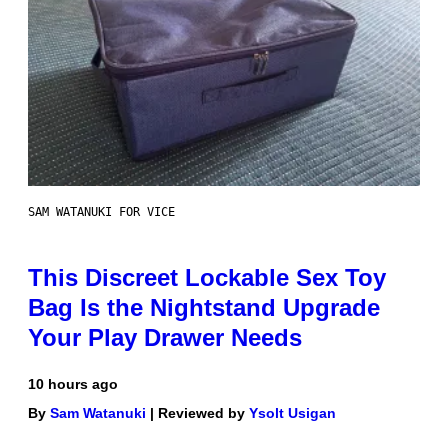
SAM WATANUKI FOR VICE
This Discreet Lockable Sex Toy
Bag Is the Nightstand Upgrade
Your Play Drawer Needs
10 hours ago
By
Sam Watanuki
| Reviewed by
Ysolt Usigan