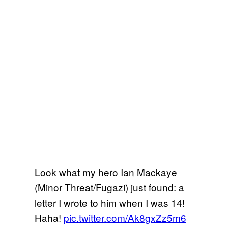
Look what my hero Ian Mackaye
(Minor Threat/Fugazi) just found: a
letter I wrote to him when I was 14!
Haha!
pic.twitter.com/Ak8gxZz5m6