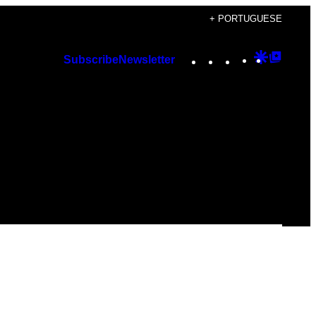
+ PORTUGUESE
Instagram
TikTok
YouTube
Google
Googl
Subscribe
Newsletter
Discover
Top
Posts