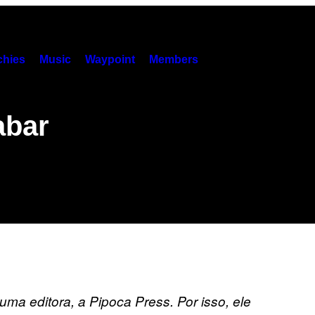
hies
Music
Waypoint
Members
abar
uma editora, a Pipoca Press. Por isso, ele