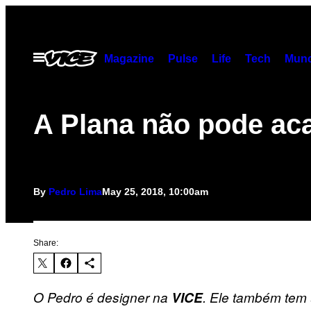
Skip
to
content
Open
Magazine
Pulse
Life
Tech
Munc
Menu
A Plana não pode ac
By
Pedro Lima
May 25, 2018, 10:00am
Share:
O Pedro é designer na
VICE
. Ele também tem 