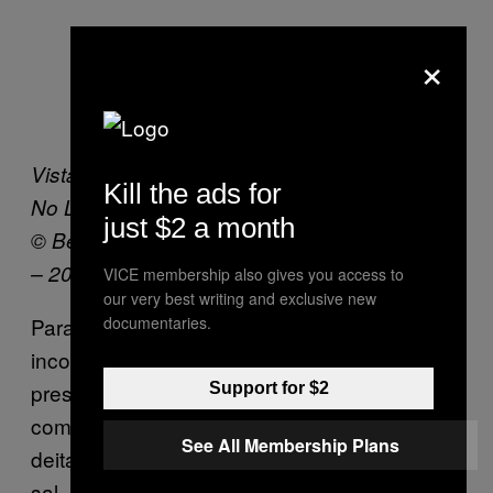
×
Vista da instalação
, Berlinde De Bruyckere.
Kill the ads for
No Life Lost, Hauser & Wirth New York, 2016
just $2 a month
©
Berlinde De Bruyckere. No Life Lost I, 2014
– 2015.
Foto
: Mirjam Devriendt
VICE membership also gives you access to
our very best writing and exclusive new
Para transmitir a natureza da ruína, e
documentaries.
incorporando o ingrediente usado para
preservar os materiais do curtidor, Runa
Support for $2
começa com sal — começa sua performance
See All Membership Plans
deitado, nu, no centro um grande monte de
sal. Com o desenvolver de seus movimentos