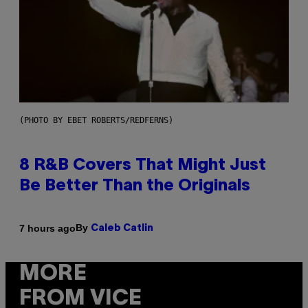
(PHOTO BY EBET ROBERTS/REDFERNS)
8 R&B Covers That Might Just
Be Better Than the Originals
By
7 hours ago
Caleb Catlin
MORE
FROM VICE