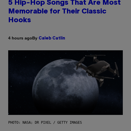
5 Hip-Hop Songs That Are Most
Memorable for Their Classic
Hooks
By
4 hours ago
Caleb Catlin
PHOTO: NASA; DR PIXEL / GETTY IMAGES