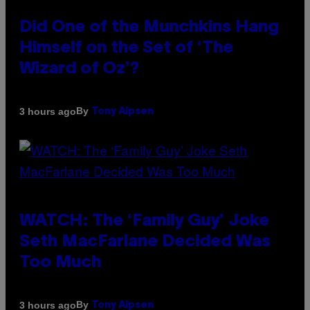
Did One of the Munchkins Hang
Himself on the Set of ‘The
Wizard of Oz’?
By
3 hours ago
Tony Alpsen
WATCH: The ‘Family Guy’ Joke
Seth MacFarlane Decided Was
Too Much
By
3 hours ago
Tony Alpsen