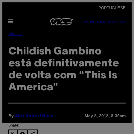
Skip
+ PORTUGUESE
to
Open
content
SUBSCRIBE
NEWSLETTER
Menu
Música
Childish Gambino
está definitivamente
de volta com “This Is
America”
By
May 8, 2018, 8:39am
Alex Robert Ross
Share: