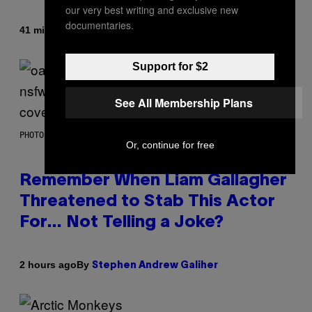
our very best writing and exclusive new
documentaries.
By
| Reviewed by
41 minutes ago
Maha Haq
Ysolt Usigan
Support for $2
See All Membership Plans
PHOTO BY DAVE SIMPSON/WIREIMAGE/GETTY IMAGES
Or, continue for free
Remember When Liam Gallagher
Threatened to Stab This Actor
For… Not Telling a Joke?
By
2 hours ago
Stephen Andrew Galiher