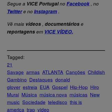
Segue a
VICE Portugal
no
Facebook
, no
Twitter
e no
Instagram
.
Vê mais
vídeos
,
documentários
e
reportagens
em
VICE VÍDEO.
Tagged:
21
Savage
armas
ATLANTA
Canções
Childish
Gambino
Destaques
donald
glover
estreia
EUA
Gospel
Hip-Hop
Hiro
Murai
Música
música nova
músicas
New
music
Sociedade
teledisco
this is
america
trap
video