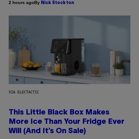
By
2 hours ago
Nick Stockton
VIA ELECTACTIC
This Little Black Box Makes
More Ice Than Your Fridge Ever
Will (And It’s On Sale)