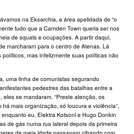
ávamos na Eksarchia, a área apelidada de “o
amente tudo que a Camden Town queria ser nos
ia de squats e ocupações. A partir daqui,
ade marcharam para o centro de Atenas. Lá
políticos, mas infelizmente suas políticas não
a, uma linha de comunistas segurando
nifestantes pedestres das batalhas entre a
s, eles se mandaram. “Preste atenção, os
 há mais organização, só loucura e violência”,
 enquanto eu, Elektra Kotsoni e Hugo Donkin
de gás numa rua lateral depois da primeira
ulheres de meia idade passavam olhando com