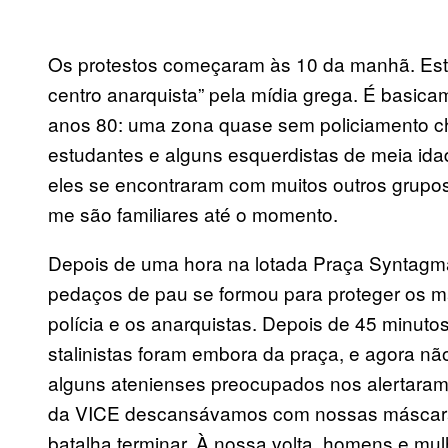
Os protestos começaram às 10 da manhã. Est
centro anarquista” pela mídia grega. É basic
anos 80: uma zona quase sem policiamento che
estudantes e alguns esquerdistas de meia id
eles se encontraram com muitos outros grupos 
me são familiares até o momento.
Depois de uma hora na lotada Praça Syntagm
pedaços de pau se formou para proteger os ma
polícia e os anarquistas. Depois de 45 minuto
stalinistas foram embora da praça, e agora não
alguns atenienses preocupados nos alertaram
da VICE descansávamos com nossas máscaras 
batalha terminar. À nossa volta, homens e m