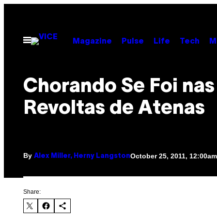
Skip
to
content
Open
Magazine
Pulse
Life
Tech
M
Menu
Chorando Se Foi nas
Revoltas de Atenas
By
October 25, 2011, 12:00am
Alex Miller, Herny Langston
Share: