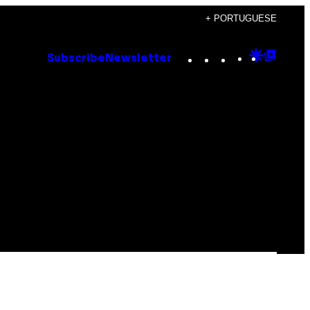
+ PORTUGUESE
Instagram
TikTok
YouTube
Google
Goog
Subscribe
Newsletter
Discove
Top
Posts