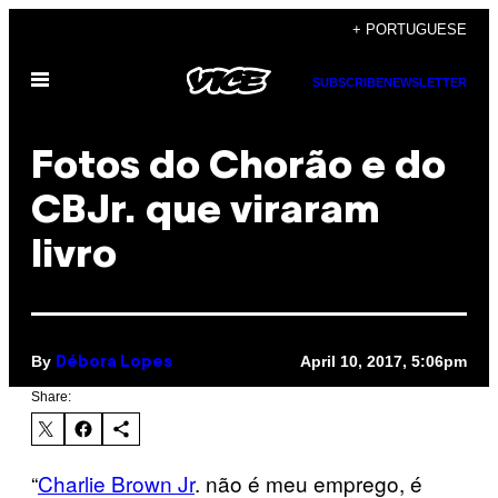
Skip
+ PORTUGUESE
to
Open
content
SUBSCRIBE
NEWSLETTER
Menu
Fotos do Chorão e do
CBJr. que viraram
livro
By
April 10, 2017, 5:06pm
Débora Lopes
Share:
“
Charlie Brown Jr
. não é meu emprego, é