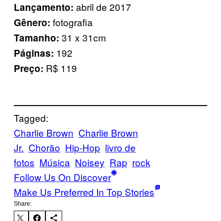
abril de 2017
Lançamento:
fotografia
Gênero:
31 x 31cm
Tamanho:
192
Páginas:
R$ 119
Preço:
Tagged:
Charlie Brown
Charlie Brown
Jr.
Chorão
Hip-Hop
livro de
fotos
Música
Noisey
Rap
rock
Follow Us On Discover
Make Us Preferred In Top Stories
Share: