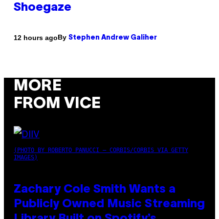
Shoegaze
By
12 hours ago
Stephen Andrew Galiher
MORE
FROM VICE
(PHOTO BY ROBERTO PANUCCI – CORBIS/CORBIS VIA GETTY
IMAGES)
Zachary Cole Smith Wants a
Publicly Owned Music Streaming
Library Built on Spotify’s