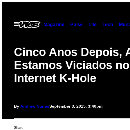
Skip
to
content
Open
Magazine
Pulse
Life
Tech
Munc
Menu
Cinco Anos Depois, 
Estamos Viciados no
Internet K-Hole
By
Andrew Nunes
September 3, 2015, 3:40pm
Share: