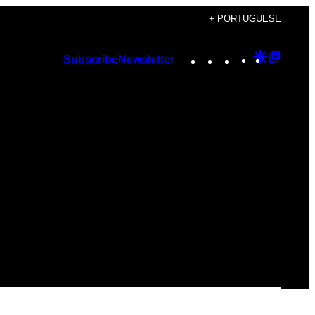
+ PORTUGUESE
Instagram
TikTok
YouTube
Google
Googl
Subscribe
Newsletter
Discover
Top
Posts