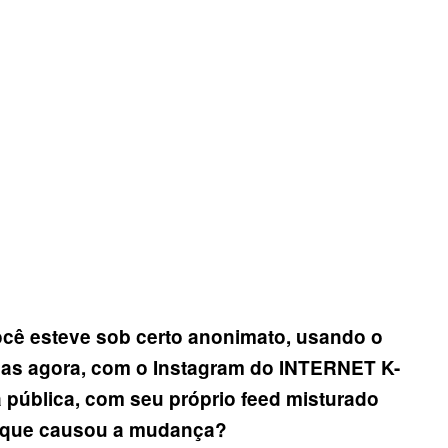
oc
ê
esteve sob certo anonimato, usando o
Mas agora, com o Instagram do INTERNET K-
a p
ú
blica, com seu pr
ó
prio feed misturado
O que causou a mudan
ç
a?