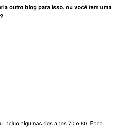
aria outro blog para isso, ou voc
ê
tem uma
0?
eu incluo algumas dos anos 70 e 60. Foco