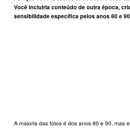
Voc
ê
incluiria conte
ú
do de outra
é
poca, cri
sensibilidade espec
í
fica pelos anos 80 e 9
A maioria das fotos é dos anos 80 e 90, mas 