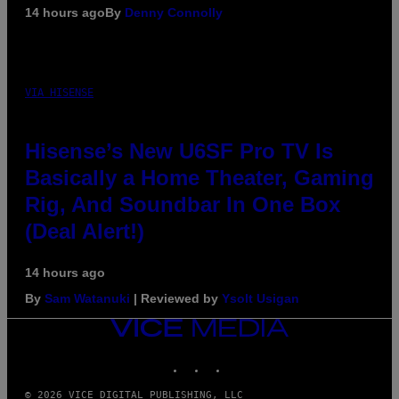
14 hours ago
By
Denny Connolly
VIA HISENSE
Hisense’s New U6SF Pro TV Is
Basically a Home Theater, Gaming
Rig, And Soundbar In One Box
(Deal Alert!)
14 hours ago
By
Sam Watanuki
| Reviewed by
Ysolt Usigan
VICE
MEDIA
INSTAGRAM
TIKTOK
YOUTUBE
© 2026 VICE DIGITAL PUBLISHING, LLC