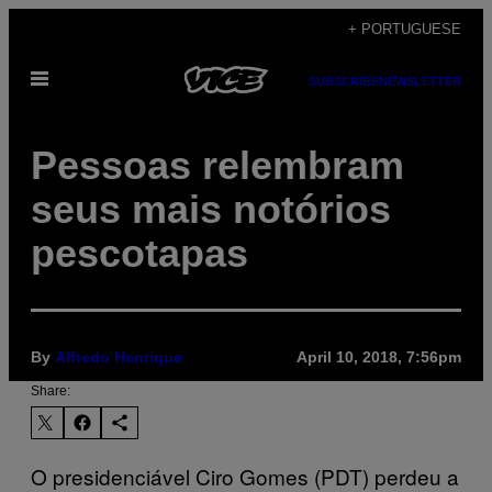
Skip
+ PORTUGUESE
to
Open
content
SUBSCRIBE
NEWSLETTER
Menu
Pessoas relembram
seus mais notórios
pescotapas
By
Alfredo Henrique
April 10, 2018, 7:56pm
Share:
O presidenciável Ciro Gomes (PDT) perdeu a