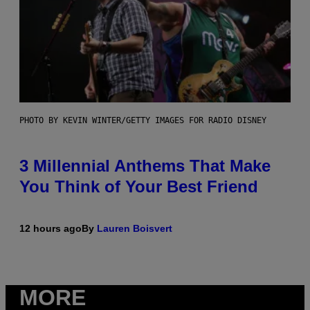
PHOTO BY KEVIN WINTER/GETTY IMAGES FOR RADIO DISNEY
3 Millennial Anthems That Make
You Think of Your Best Friend
12 hours ago
By
Lauren Boisvert
MORE