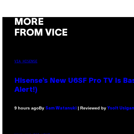
MORE
FROM VICE
VIA HISENSE
Hisense’s New U6SF Pro TV Is Bas
Alert!)
By
| Reviewed by
9 hours ago
Sam Watanuki
Ysolt Usiga