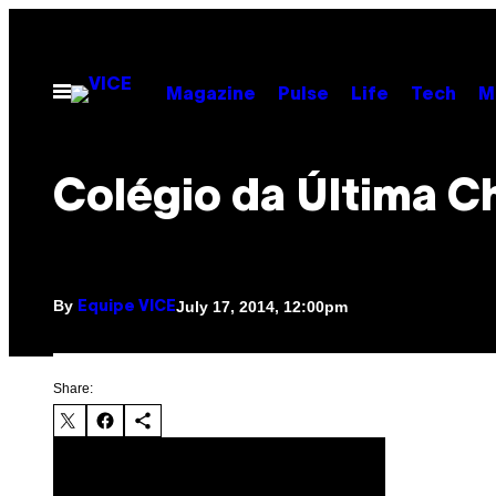
Skip
to
content
Open
Magazine
Pulse
Life
Tech
M
Menu
Colégio da Última C
By
July 17, 2014, 12:00pm
Equipe VICE
Share: