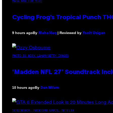
MAHA HAQ FOR VICE
Cycling Frog’s Tropical Punch THC
By
| Reviewed by
9 hours ago
Maha Haq
Ysolt Usigan
PHOTO BY NICK LAHAM/GETTY IMAGES
‘Madden NFL 27’ Soundtrack Inclu
By
10 hours ago
Dan Milam
SCREENSHOT: ROCKSTAR GAMES, NETFLIX