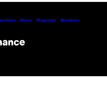
unchies
Music
Waypoint
Members
hance