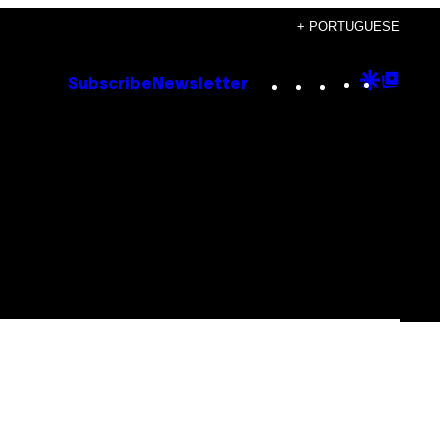
+ PORTUGUESE
Instagram
TikTok
YouTube
Google
Goog
Subscribe
Newsletter
Discove
Top
Posts