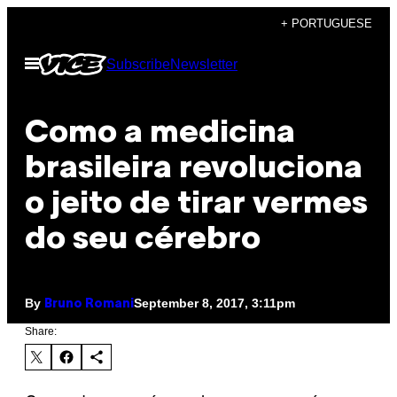
Skip
+ PORTUGUESE
to
Open
Subscribe
Newsletter
content
Menu
Como a medicina
brasileira revoluciona
o jeito de tirar vermes
do seu cérebro
By
September 8, 2017, 3:11pm
Bruno Romani
Share: