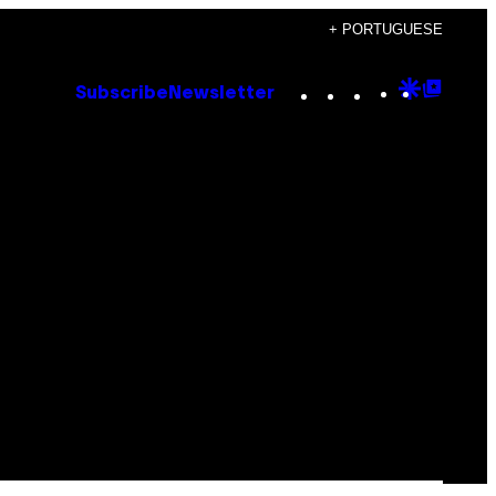
+ PORTUGUESE
Instagram
TikTok
YouTube
Google
Goog
Subscribe
Newsletter
Discove
Top
Posts