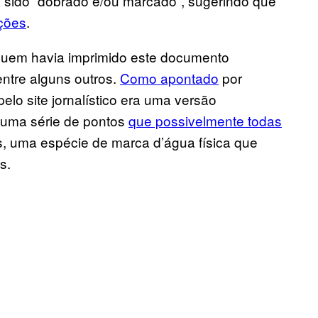
 sido “dobrado e/ou marcado”, sugerindo que
ações
.
m quem havia imprimido este documento
ntre alguns outros.
Como apontado
por
pelo site jornalístico era uma versão
 uma série de pontos
que possivelmente todas
, uma espécie de marca d’água física que
s.