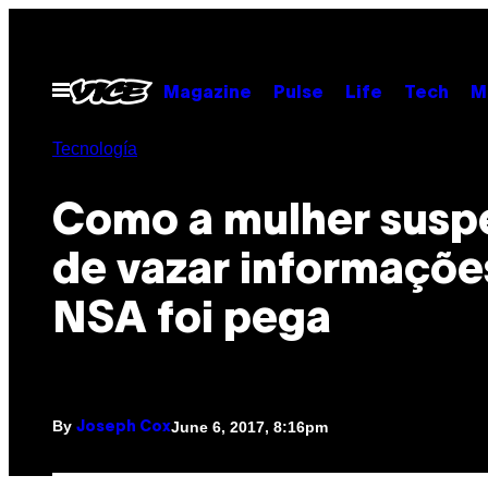
Skip
to
content
Open
Magazine
Pulse
Life
Tech
M
Menu
Tecnología
Como a mulher susp
de vazar informaçõe
NSA foi pega
By
June 6, 2017, 8:16pm
Joseph Cox