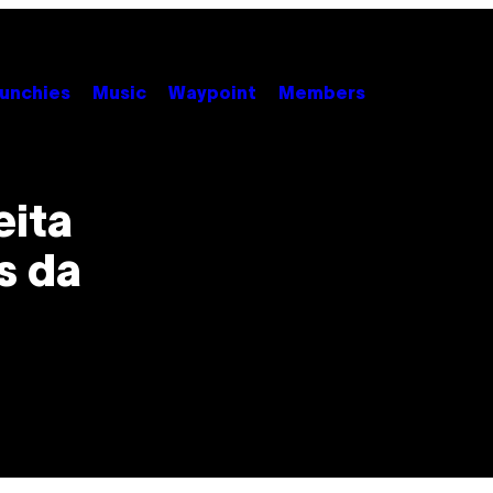
unchies
Music
Waypoint
Members
eita
s da