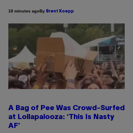
By
18 minutes ago
Brent Koepp
A Bag of Pee Was Crowd-Surfed
at Lollapalooza: ‘This Is Nasty
AF’