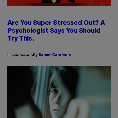
Are You Super Stressed Out? A
Psychologist Says You Should
Try This.
By
9 minutes ago
Sammi Caramela