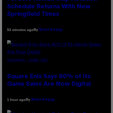
Schedule Returns With New
Springfield Times
By
53 minutes ago
Brent Koepp
SCREENSHOT: SQUARE ENIX
Square Enix Says 90% of Its
Game Sales Are Now Digital
By
1 hour ago
Brent Koepp