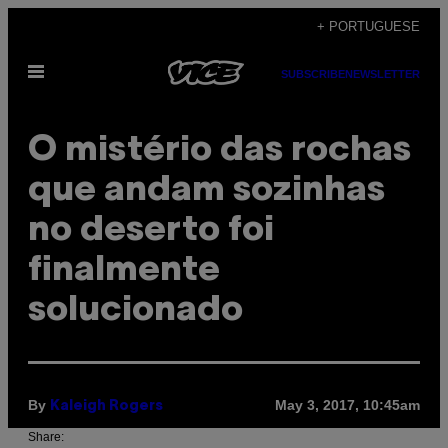
Skip
+ PORTUGUESE
to
Open
content
SUBSCRIBE
NEWSLETTER
Menu
O mistério das rochas
que andam sozinhas
no deserto foi
finalmente
solucionado
By
May 3, 2017, 10:45am
Kaleigh Rogers
Share: