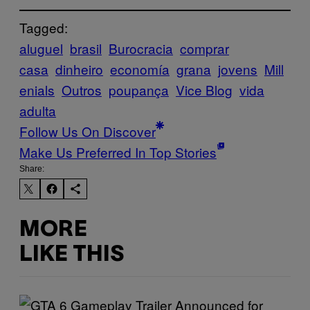
Tagged:
aluguel
brasil
Burocracia
comprar
casa
dinheiro
economía
grana
jovens
Mill
enials
Outros
poupança
Vice Blog
vida
adulta
Follow Us On Discover
Make Us Preferred In Top Stories
Share:
MORE
LIKE THIS