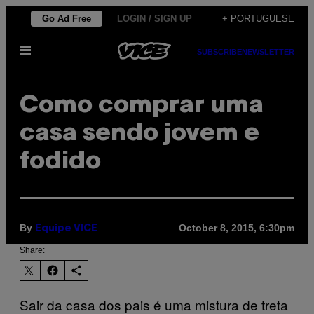
Skip
Go Ad Free
LOGIN / SIGN UP
+ PORTUGUESE
to
Open
content
SUBSCRIBE
NEWSLETTER
Menu
​Como comprar uma
casa sendo jovem e
fodido
By
October 8, 2015, 6:30pm
Equipe VICE
Share:
Sair da casa dos pais é uma mistura de treta