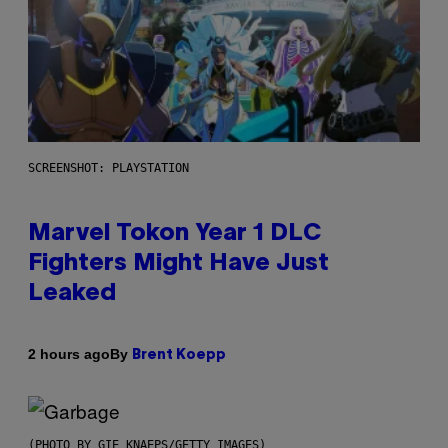
SCREENSHOT: PLAYSTATION
Marvel Tokon Year 1 DLC
Fighters Might Have Just
Leaked
By
2 hours ago
Brent Koepp
(PHOTO BY GIE KNAEPS/GETTY IMAGES)