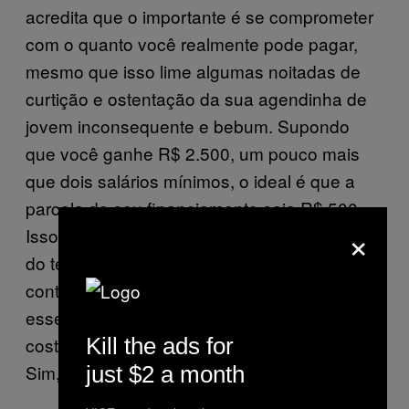
acredita que o importante é se comprometer
com o quanto você realmente pode pagar,
mesmo que isso lime algumas noitadas de
curtição e ostentação da sua agendinha de
jovem inconsequente e bebum. Supondo
que você ganhe R$ 2.500, um pouco mais
que dois salários mínimos, o ideal é que a
parcela do seu financiamento seja R$ 500.
×
Isso tudo depende muito do valor do imóvel e
do tempo que você irá levar pagando (sem
contar o valor dado de entrada, que é
essencial). Não se assuste, mas as pessoas
Kill the ads for
costumam financiar casas em até 35 anos.
Sim, é uma vida.
just $2 a month