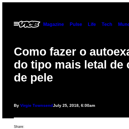
Skip
to
content
Open
Magazine
Pulse
Life
Tech
Munc
Menu
Como fazer o autoe
do tipo mais letal de
de pele
By
Virgie Townsend
July 25, 2018, 6:00am
Share: