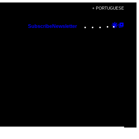
+ PORTUGUESE
Instagram
TikTok
YouTube
Google
Googl
Subscribe
Newsletter
Discover
Top
Posts