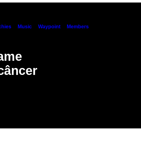
hies
Music
Waypoint
Members
xame
 câncer