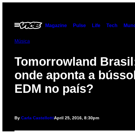
Skip
to
content
Open
Magazine
Pulse
Life
Tech
Munc
Menu
Música
Tomorrowland Brasil
onde aponta a bússo
EDM no país?
By
Carla Castellotti
April 25, 2016, 8:30pm