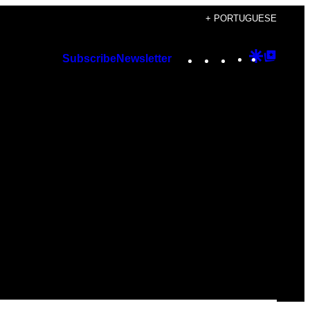
+ PORTUGUESE
Instagram
TikTok
YouTube
Google
Googl
Subscribe
Newsletter
Discover
Top
Posts