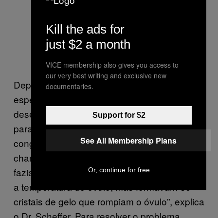
Kill the ads for
just $2 a month
VICE membership also gives you access to
our very best writing and exclusive new
Depois de colhidos os folículos ovarianos,
documentaries.
espécie de cápsula onde os óvulos se
desenvolvem no corpo, eles são levados
Support for $2
para um laboratório a fim de serem
See All Membership Plans
congelados por meio de uma técnica
chamada vitrificação. “Antigamente a gente
fazia um congelamento lento e ia abaixando
Or, continue for free
a temperatura do óvulo, mas formavam-se
cristais de gelo que rompiam o óvulo”, explica
o Dr. Scheffer. Para resolver o problema,