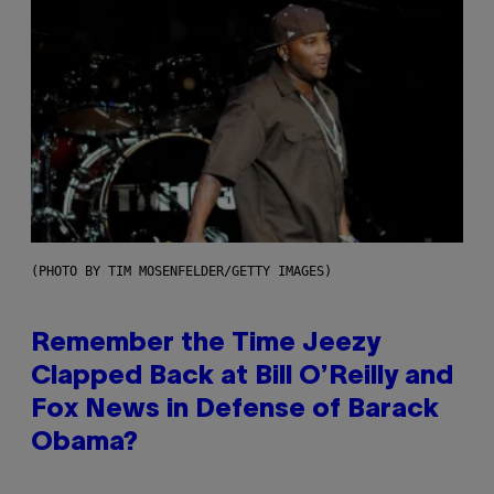
(PHOTO BY TIM MOSENFELDER/GETTY IMAGES)
Remember the Time Jeezy
Clapped Back at Bill O’Reilly and
Fox News in Defense of Barack
Obama?