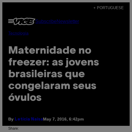
Skip
+ PORTUGUESE
to
Open
Subscribe
Newsletter
content
Menu
Tecnología
Maternidade no
freezer: as jovens
brasileiras que
congelaram seus
óvulos
By
May 7, 2016, 6:42pm
Letícia Naísa
Share: