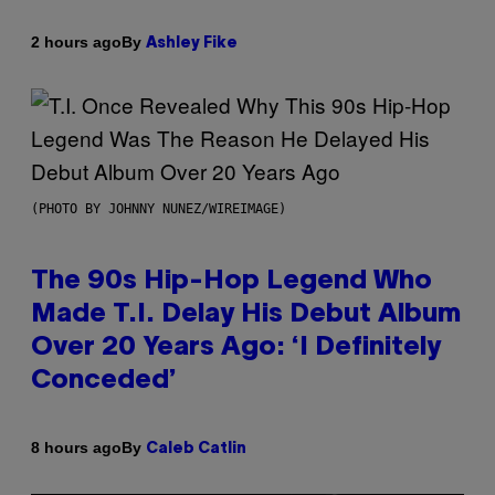
By
2 hours ago
Ashley Fike
(PHOTO BY JOHNNY NUNEZ/WIREIMAGE)
The 90s Hip-Hop Legend Who
Made T.I. Delay His Debut Album
Over 20 Years Ago: ‘I Definitely
Conceded’
By
8 hours ago
Caleb Catlin