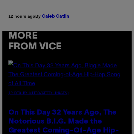
By
12 hours ago
Caleb Catlin
MORE
FROM VICE
(PHOTO BY NITRO/GETTY IMAGES)
On This Day 32 Years Ago, The
Notorious B.I.G. Made the
Greatest Coming-Of-Age Hip-