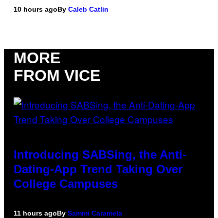
10 hours ago
By
Caleb Catlin
MORE
FROM VICE
Introducing SABSing, the Anti-
Dating-App Trend Taking Over
College Campuses
11 hours ago
By
Sammi Caramela