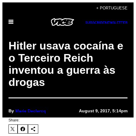
Skip
+ PORTUGUESE
to
Open
content
SUBSCRIBE
NEWSLETTER
Menu
Hitler usava cocaína e
o Terceiro Reich
inventou a guerra às
drogas
By
Marie Declercq
August 9, 2017, 5:14pm
Share: