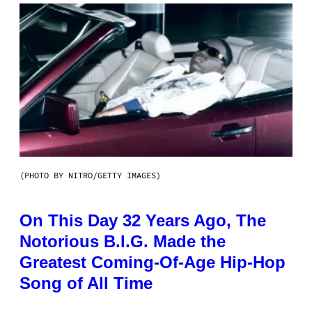
(PHOTO BY NITRO/GETTY IMAGES)
On This Day 32 Years Ago, The
Notorious B.I.G. Made the
Greatest Coming-Of-Age Hip-Hop
Song of All Time