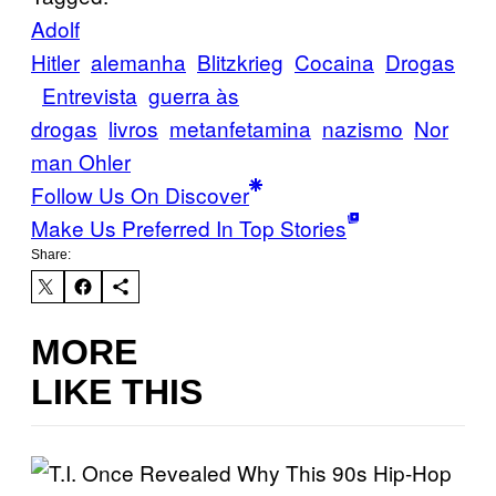
Adolf
Hitler
alemanha
Blitzkrieg
Cocaina
Drogas
Entrevista
guerra às
drogas
livros
metanfetamina
nazismo
Nor
man Ohler
Follow Us On Discover
Make Us Preferred In Top Stories
Share:
MORE
LIKE THIS