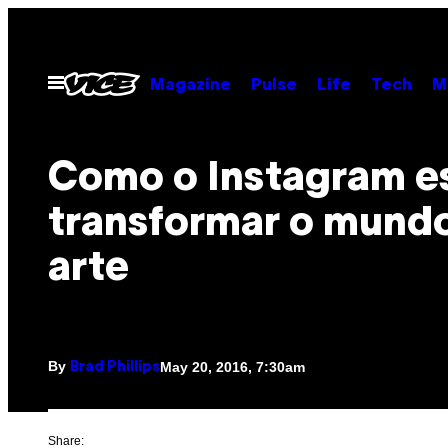
Skip
to
content
Open
Magazine
Pulse
Life
Tech
M
Menu
Como o Instagram es
transformar o mund
arte
By
May 20, 2016, 7:30am
Brad Phillips
Share: