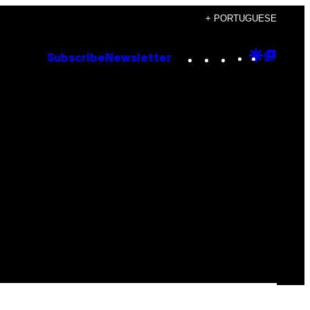
+ PORTUGUESE
Instagram
TikTok
YouTube
Google
Goog
Subscribe
Newsletter
Discove
Top
Posts