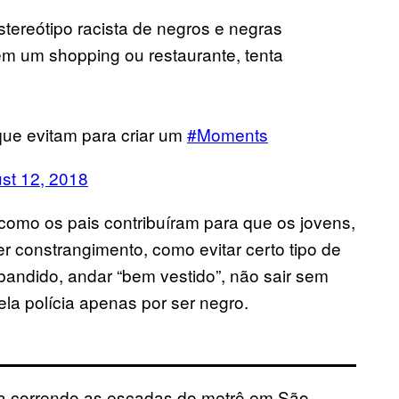
tereótipo racista de negros e negras
em um shopping ou restaurante, tenta
 que evitam para criar um
#Moments
st 12, 2018
como os pais contribuíram para que os jovens,
 constrangimento, como evitar certo tipo de
bandido, andar “bem vestido”, não sair sem
la polícia apenas por ser negro.
ia correndo as escadas do metrô em São