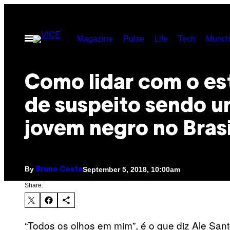
Skip
to
Open
Magazine
Pulse
Life
Tech
Munch
content
Menu
Como lidar com o e
de suspeito sendo 
jovem negro no Brasi
By
September 5, 2018, 10:00am
Bruno Costa
Share:
“Todos os olhos em mim”, é o que diz Ale Santos,