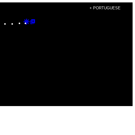
+ PORTUGUESE
Instagram
TikTok
YouTube
Google
Google
Discover
Top
Posts