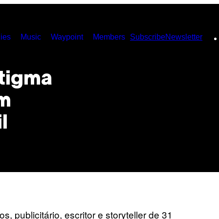
ies
Music
Waypoint
Members
Subscribe
Newsletter
stigma
um
l
 publicitário, escritor e storyteller de 31