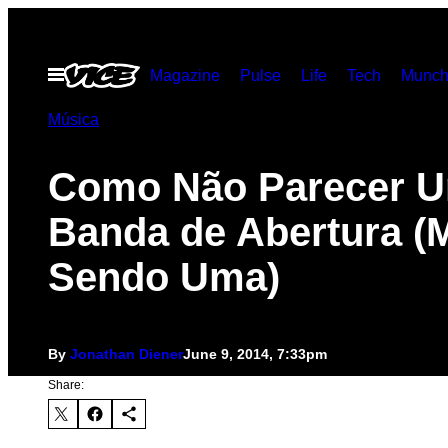
Skip
to
Open
Magazine
Pulse
Life
Tech
Munch
content
Menu
Música
Como Não Parecer 
Banda de Abertura 
Sendo Uma)
By
Jonathan Diener
June 9, 2014, 7:33pm
Share: