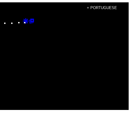
+ PORTUGUESE
Instagram
TikTok
YouTube
Google
Google
Discover
Top
Posts