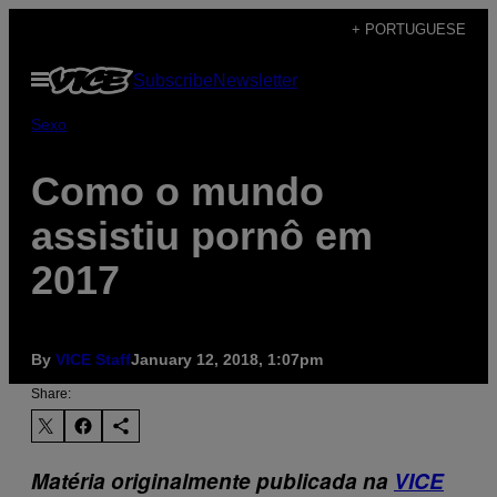
Skip
+ PORTUGUESE
to
Open
Subscribe
Newsletter
content
Menu
Sexo
Como o mundo
assistiu pornô em
2017
By
VICE Staff
January 12, 2018, 1:07pm
Share:
Matéria originalmente publicada na
VICE