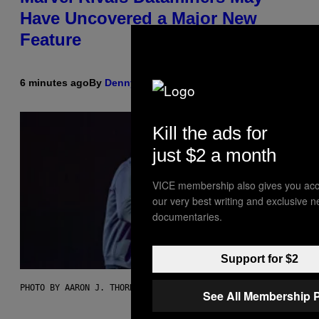
Have Uncovered a Major New
Feature
6 minutes ago
By
Denny Connolly
Kill the ads for
just $2 a month
VICE membership also gives you acc
our very best writing and exclusive 
documentaries.
Support for $2
PHOTO BY AARON J. THORNTON/GETTY IMAGES
See All Membership 