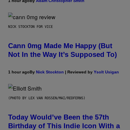
1 hour ago
By
Adam Christopher Smith
NICK STOCKTON FOR VICE
Cann 0mg Made Me Happy (But
Not In the Way It’s Supposed To)
1 hour ago
By
Nick Stockton
| Reviewed by
Ysolt Usigan
(PHOTO BY LEX VAN ROSSEN/MAI/REDFERNS)
Today Would’ve Been the 57th
Birthday of This Indie Icon With a