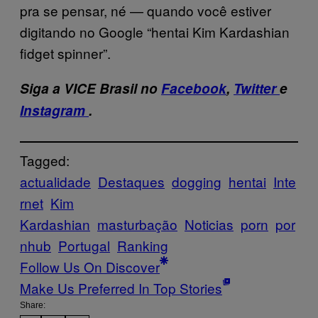
pra se pensar, né — quando você estiver
digitando no Google “hentai Kim Kardashian
fidget spinner”.
Siga a VICE Brasil no
Facebook
,
Twitter
e
Instagram
.
Tagged:
actualidade
Destaques
dogging
hentai
Inte
rnet
Kim
Kardashian
masturbação
Noticias
porn
por
nhub
Portugal
Ranking
Follow Us On Discover
Make Us Preferred In Top Stories
Share: