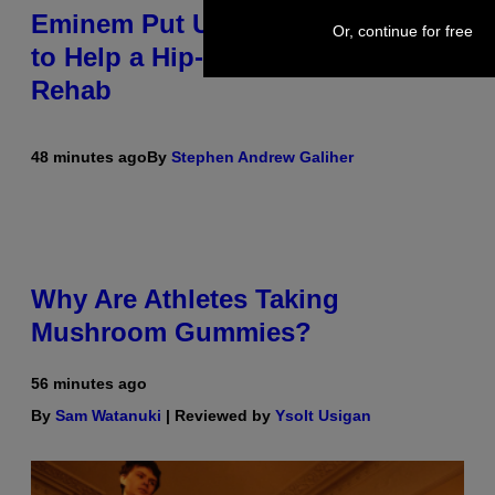
Eminem Put Up His Own Money
Or, continue for free
to Help a Hip-Hop Legend Go to
Rehab
48 minutes ago
By
Stephen Andrew Galiher
Why Are Athletes Taking
Mushroom Gummies?
56 minutes ago
By
Sam Watanuki
| Reviewed by
Ysolt Usigan