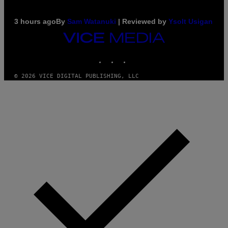
3 hours ago
By
Sam Watanuki
| Reviewed by
Ysolt Usigan
VICE
MEDIA
INSTAGRAM
TIKTOK
YOUTUBE
© 2026 VICE DIGITAL PUBLISHING, LLC