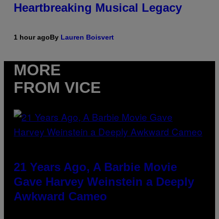
Heartbreaking Musical Legacy
1 hour ago
By
Lauren Boisvert
MORE
FROM VICE
21 Years Ago, A Barbie Movie
Gave Harvey Weinstein a Deeply
Awkward Cameo