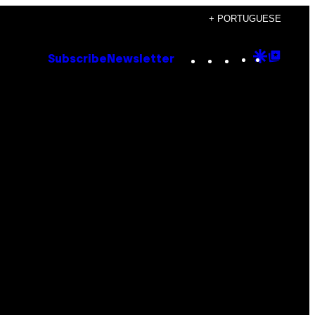
+ PORTUGUESE
Instagram
TikTok
YouTube
Google
Goog
Subscribe
Newsletter
Discove
Top
Posts