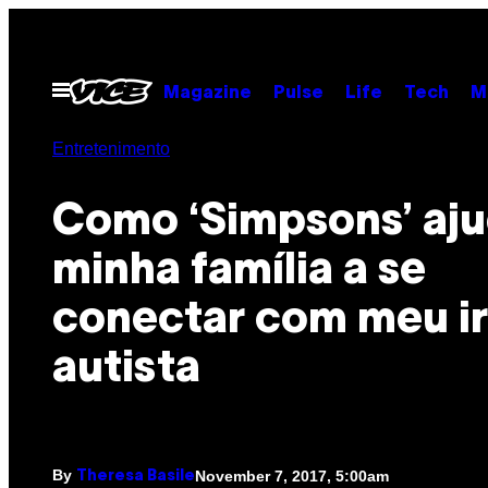
Skip
to
content
Open
Magazine
Pulse
Life
Tech
M
Menu
Entretenimento
Como ‘Simpsons’ aj
minha família a se
conectar com meu i
autista
By
November 7, 2017, 5:00am
Theresa Basile