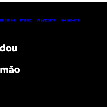
unchies
Music
Waypoint
Members
udou
rmão