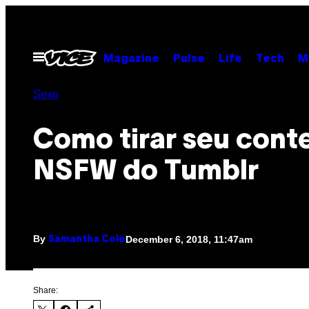
Skip
to
content
Open
Magazine
Pulse
Life
Tech
M
Menu
Sexo
Como tirar seu cont
NSFW do Tumblr
By
December 6, 2018, 11:47am
Samantha Cole
Share: