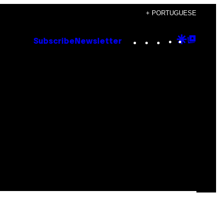
+ PORTUGUESE
Instagram
TikTok
YouTube
Google
Goog
Subscribe
Newsletter
Discove
Top
Posts