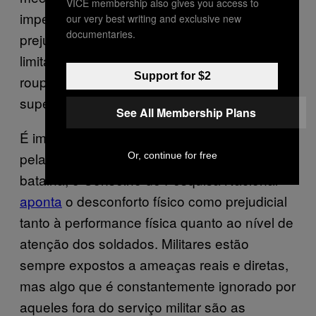
VICE membership also gives you access to
impermeáveis), o que quase sempre
our very best writing and exclusive new
documentaries.
prejudica a respirabilidade do tecido,
limitando o período de tempo de uso da
Support for $2
roupa protetora a fim de evitar o
superaquecimento corporal”.
See All Membership Plans
É impossível subestimar o estresse causado
pelas condições extremas do campo de
Or, continue for free
batalha; o Conselho de Pesquisa Nacional
aponta
o desconforto físico como prejudicial
tanto à performance física quanto ao nível de
atenção dos soldados. Militares estão
sempre expostos a ameaças reais e diretas,
mas algo que é constantemente ignorado por
aqueles fora do serviço militar são as