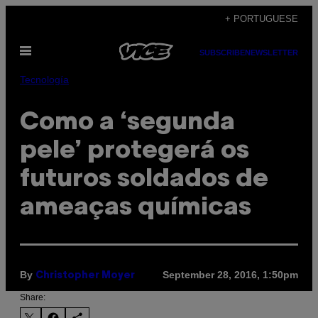
Skip
+ PORTUGUESE
to
Open
content
SUBSCRIBE
NEWSLETTER
Menu
Tecnología
​Como a ‘segunda
pele’ protegerá os
futuros soldados de
ameaças químicas
By
September 28, 2016, 1:50pm
Christopher Moyer
Share: