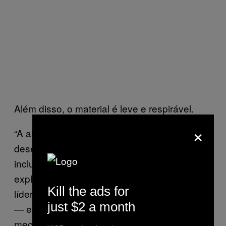
Além disso, o material é leve e respirável.
×
“A abordagem tradicional do
desenvolvimento de tecidos protetores não
incluía a ideia de materiais inteligentes”,
explica Dr. Francesco Fornasiero, um dos
Kill the ads for
líderes do projeto. “A proteção costumava ser
just $2 a month
— e ainda é — alcançada através de um
mecanismo estático (materiais