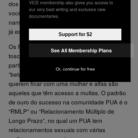
VICE membership also gives you access to
dos rivais e afastá-los das garotas nas quais
our very best writing and exclusive new
você está interessado e “destruidores de
documentaries.
namorados” visam transar com garotas que
já estão num relacionamento.
Support for $2
Os PUAs justificam tudo isso apelando
See All Membership Plans
toscamente para a psicologia evolutiva,
particularmente a ideia de machos “alfa” e
Or, continue for free
“beta”. Machos beta são homens que
querem ficar com uma mulher e alfas são
aqueles que têm acesso a muitas. O padrão
de ouro do sucesso na comunidade PUA é o
“RMLP” ou “Relacionamento Múltiplo de
Longo Prazo”, no qual um PUA tem
relacionamentos sexuais com várias