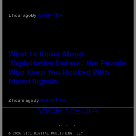
By
1 hour ago
Ashley Fike
What to Know About
‘Exploitative Daters,’ the People
Who Keep You Hooked With
Mixed Signals
By
2 hours ago
Ashley Fike
VICE
MEDIA
INSTAGRAM
TIKTOK
YOUTUBE
© 2026 VICE DIGITAL PUBLISHING, LLC