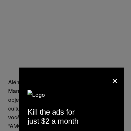
×
Além disso, as técnicas deles são antiéticas.
Manipular pessoas para alcançar seus
objetivos egoístas é algo consagrado na
cultura PUA – uma “pivô” é uma garota que
Kill the ads for
você usa para elevar seus status social,
just $2 a month
“AMOG” é uma técnica usada para zombar