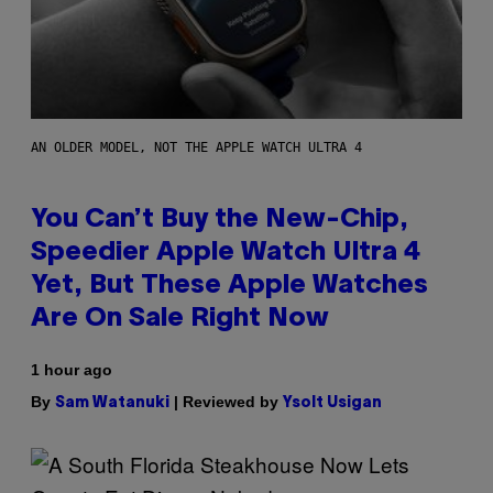
AN OLDER MODEL, NOT THE APPLE WATCH ULTRA 4
You Can’t Buy the New-Chip,
Speedier Apple Watch Ultra 4
Yet, But These Apple Watches
Are On Sale Right Now
1 hour ago
By
| Reviewed by
Sam Watanuki
Ysolt Usigan