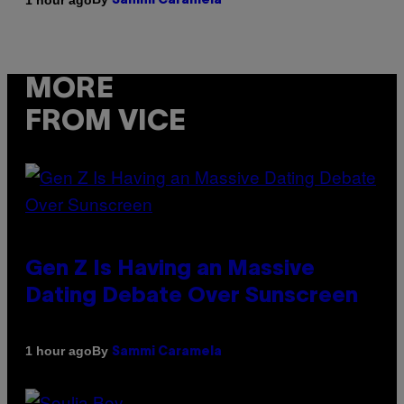
Sammi Caramela
MORE
FROM VICE
Gen Z Is Having an Massive
Dating Debate Over Sunscreen
By
1 hour ago
Sammi Caramela