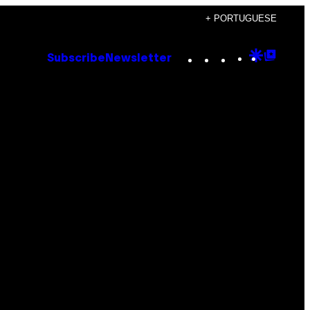
+ PORTUGUESE
Instagram
TikTok
YouTube
Google
Goog
Subscribe
Newsletter
Discove
Top
Posts