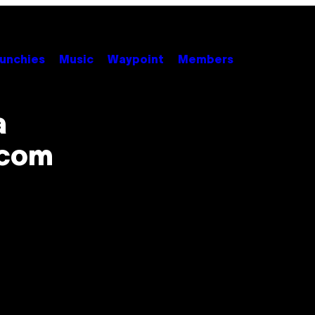
unchies
Music
Waypoint
Members
a
 com