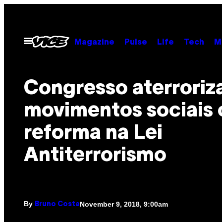
Skip
to
content
Open
Magazine
Pulse
Life
Tech
M
Menu
Congresso aterroriz
movimentos sociais
reforma na Lei
Antiterrorismo
By
November 9, 2018, 9:00am
Bruno Costa