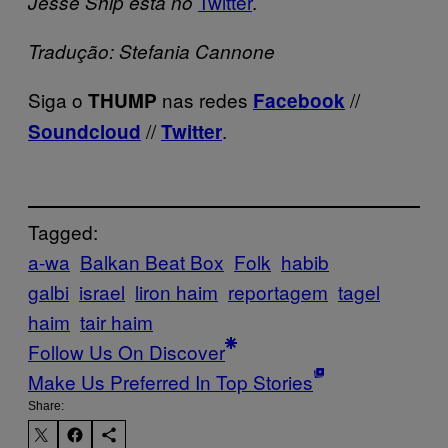
Twitter
.
Jesse Ship está no
Tradução: Stefania Cannone
Siga o
nas redes
//
THUMP
Facebook
//
.
Soundcloud
Twitter
Tagged:
a-wa
Balkan Beat Box
Folk
habib
galbi
israel
liron haim
reportagem
tagel
haim
tair haim
Follow Us On Discover
Make Us Preferred In Top Stories
Share: