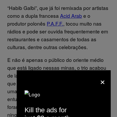
“Habib Galbi”, que já foi remixada por artistas
como a dupla francesa
Acid Arab
e o
produtor polonês
P.A.F.F.
, tocou muito nas
rádios e pode ser ouvida frequentemente em
restaurantes e casamentos de todas as
culturas, dentre outras celebrações.
E não é apenas o público do oriente médio
que está ligado nessas minas, o trio acabou
de lançar sua primeira turnê norte-americana,
×
que inclui shows no SXSW deste ano (“foi
uma loucura, tipo uma selva!”, disse Tair
entusiasticamente). Em Austin, elas também
foram entrevistadas por ninguém mais
Kill the ads for
ninguém menos que o ex-jurado do