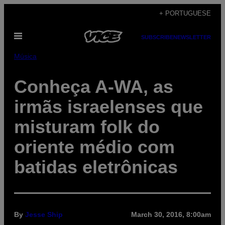
Skip
+ PORTUGUESE
to
Open
content
SUBSCRIBE
NEWSLETTER
Menu
Música
Conheça A-WA, as
irmãs israelenses que
misturam folk do
oriente médio com
batidas eletrônicas
By
Jesse Ship
March 30, 2016, 8:00am