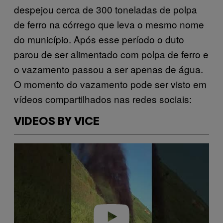
despejou cerca de 300 toneladas de polpa
de ferro na córrego que leva o mesmo nome
do município. Após esse período o duto
parou de ser alimentado com polpa de ferro e
o vazamento passou a ser apenas de água.
O momento do vazamento pode ser visto em
vídeos compartilhados nas redes sociais:
VIDEOS BY VICE
P
l
a
y
v
i
d
e
o