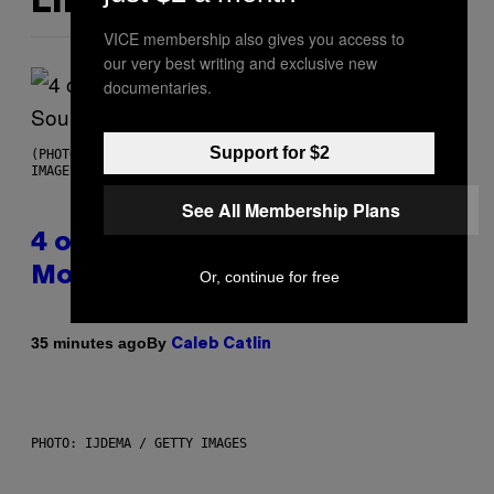
LIKE THIS
VICE membership also gives you access to
our very best writing and exclusive new
documentaries.
Support for $2
(PHOTO BY POOL ARNAL/GARCIA/PICOT/GAMMA-RAPHO VIA GETTY
IMAGES)
See All Membership Plans
4 of the Greatest Hip-Hop
Movie Soundtracks of the 90s
Or, continue for free
By
35 minutes ago
Caleb Catlin
PHOTO: IJDEMA / GETTY IMAGES