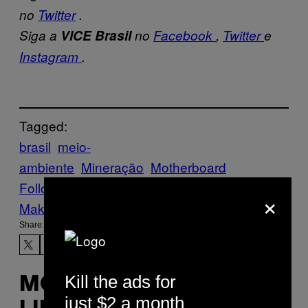
no
Twitter
.
Siga a
VICE Brasil
no
Facebook
,
Twitter
e
Instagram
.
Tagged:
brasil
meio-
ambiente
Mineração
Motherboard
Follow Us On Discover
×
Make Us Preferred In Top Stories
Share:
Kill the ads for
MORE
just $2 a month