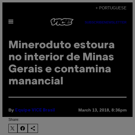
Skip
+ PORTUGUESE
to
Open
content
SUBSCRIBE
NEWSLETTER
Menu
Mineroduto estoura
no interior de Minas
Gerais e contamina
manancial
By
March 13, 2018, 8:36pm
Equipe VICE Brasil
Share: