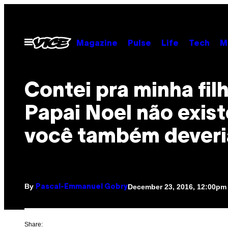
Skip
to
content
Open
Magazine
Pulse
Life
Tech
M
Menu
Contei pra minha fil
Papai Noel não exist
você também deveri
By
December 23, 2016, 12:00pm
Pascal-Emmanuel Gobry
Share: