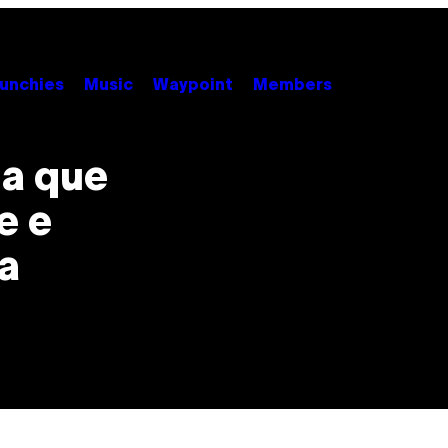
unchies
Music
Waypoint
Members
ha que
e e
a