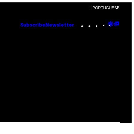
+ PORTUGUESE
Instagram
TikTok
YouTube
Google
Goog
Subscribe
Newsletter
Discove
Top
Posts