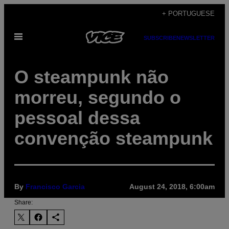
Skip
+ PORTUGUESE
to
Open
content
SUBSCRIBE
NEWSLETTER
Menu
O steampunk não
morreu, segundo o
pessoal dessa
convenção steampunk
By
Francisco Garcia
August 24, 2018, 6:00am
Share: