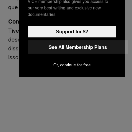
VICE membership also gives you access to
que foi muito legal.
our very best writing and exclusive new
documentaries.
Como eles reagiram?
Tivemos que discutir como posicionar o
Support for $2
desenho na camiseta, mas fora isso eles só
See All Membership Plans
disseram: “Legal, obrigado”. Foi basicamente
isso.
Or, continue for free