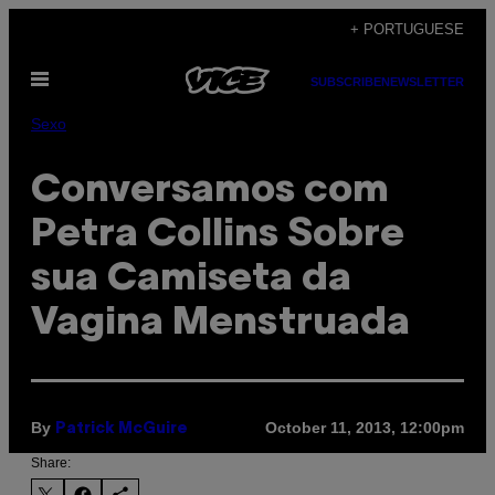
Skip
+ PORTUGUESE
to
Open
content
SUBSCRIBE
NEWSLETTER
Menu
Sexo
Conversamos com
Petra Collins Sobre
sua Camiseta da
Vagina Menstruada
By
October 11, 2013, 12:00pm
Patrick McGuire
Share: