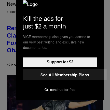
(PHOTO BY TIM MOSENFELDER/GETTY IMAGES)
Kill the ads for
just $2 a month
Remember the Time Jeezy
Clapped Back at Bill O’Reilly and
VICE membership also gives you access to
our very best writing and exclusive new
Fox News in Defense of Barack
documentaries.
Obama?
Support for $2
Caleb Catlin
12 hours ago
By
See All Membership Plans
Or, continue for free