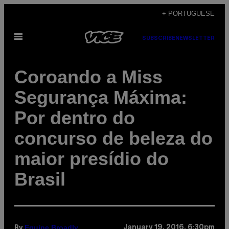
Skip
+ PORTUGUESE
to
Open
content
SUBSCRIBE
NEWSLETTER
Menu
Coroando a Miss
Segurança Máxima:
Por dentro do
concurso de beleza do
maior presídio do
Brasil
Equipe Broadly
January 19, 2016, 6:30pm
By