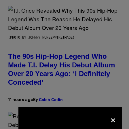
(PHOTO BY JOHNNY NUNEZ/WIREIMAGE)
The 90s Hip-Hop Legend Who
Made T.I. Delay His Debut Album
Over 20 Years Ago: ‘I Definitely
Conceded’
Caleb Catlin
11 hours ago
By
×